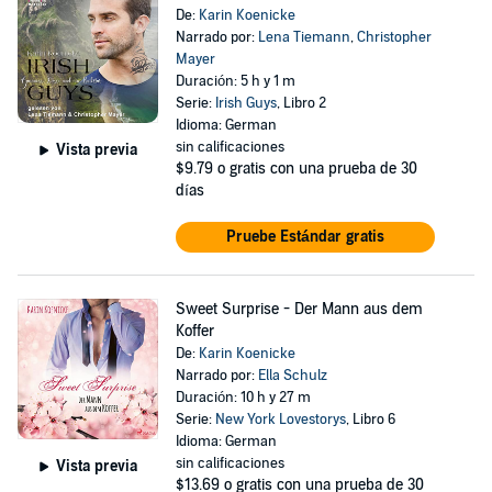
De:
Karin Koenicke
Narrado por:
Lena Tiemann
,
Christopher
Mayer
Duración: 5 h y 1 m
Serie:
Irish Guys
, Libro 2
Idioma: German
sin calificaciones
Vista previa
$9.79
o gratis con una prueba de 30
días
Pruebe Estándar gratis
Sweet Surprise - Der Mann aus dem
Koffer
De:
Karin Koenicke
Narrado por:
Ella Schulz
Duración: 10 h y 27 m
Serie:
New York Lovestorys
, Libro 6
Idioma: German
sin calificaciones
Vista previa
$13.69
o gratis con una prueba de 30