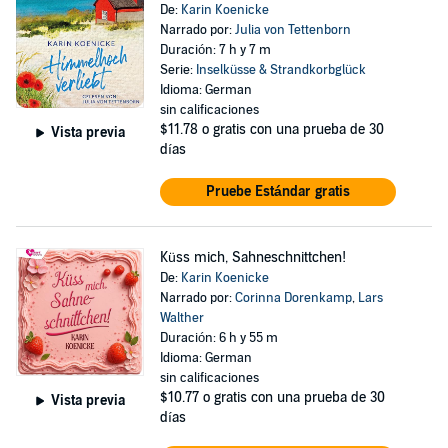
De:
Karin Koenicke
Narrado por:
Julia von Tettenborn
Duración: 7 h y 7 m
Serie:
Inselküsse & Strandkorbglück
Idioma: German
sin calificaciones
$11.78
o gratis con una prueba de 30
Vista previa
días
Pruebe Estándar gratis
Küss mich, Sahneschnittchen!
De:
Karin Koenicke
Narrado por:
Corinna Dorenkamp
,
Lars
Walther
Duración: 6 h y 55 m
Idioma: German
sin calificaciones
$10.77
o gratis con una prueba de 30
Vista previa
días