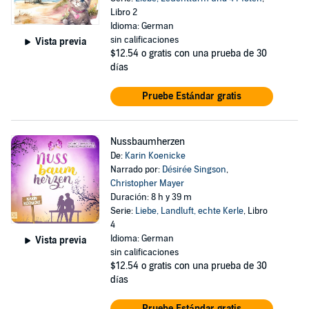
Libro 2
Idioma: German
sin calificaciones
Vista previa
$12.54
o gratis con una prueba de 30
días
Pruebe Estándar gratis
Nussbaumherzen
De:
Karin Koenicke
Narrado por:
Désirée Singson
,
Christopher Mayer
Duración: 8 h y 39 m
Serie:
Liebe, Landluft, echte Kerle
, Libro
4
Idioma: German
Vista previa
sin calificaciones
$12.54
o gratis con una prueba de 30
días
Pruebe Estándar gratis