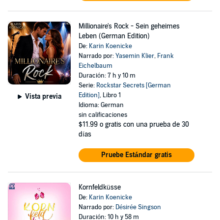
Millionaire's Rock - Sein geheimes
Leben (German Edition)
De:
Karin Koenicke
Narrado por:
Yasemin Klier
,
Frank
Eichelbaum
Duración: 7 h y 10 m
Serie:
Rockstar Secrets [German
Edition]
, Libro 1
Vista previa
Idioma: German
sin calificaciones
$11.99
o gratis con una prueba de 30
días
Pruebe Estándar gratis
Kornfeldküsse
De:
Karin Koenicke
Narrado por:
Désirée Singson
Duración: 10 h y 58 m