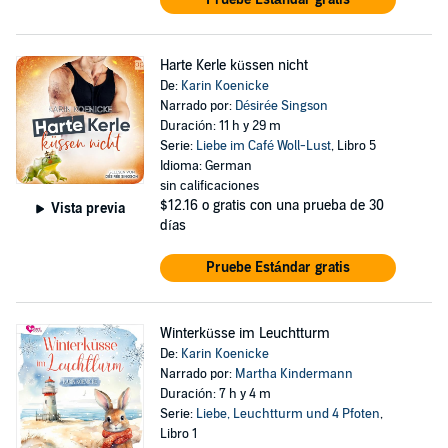
Harte Kerle küssen nicht
De:
Karin Koenicke
Narrado por:
Désirée Singson
Duración: 11 h y 29 m
Serie:
Liebe im Café Woll-Lust
, Libro 5
Idioma: German
sin calificaciones
$12.16
o gratis con una prueba de 30
Vista previa
días
Pruebe Estándar gratis
Winterküsse im Leuchtturm
De:
Karin Koenicke
Narrado por:
Martha Kindermann
Duración: 7 h y 4 m
Serie:
Liebe, Leuchtturm und 4 Pfoten
,
Libro 1