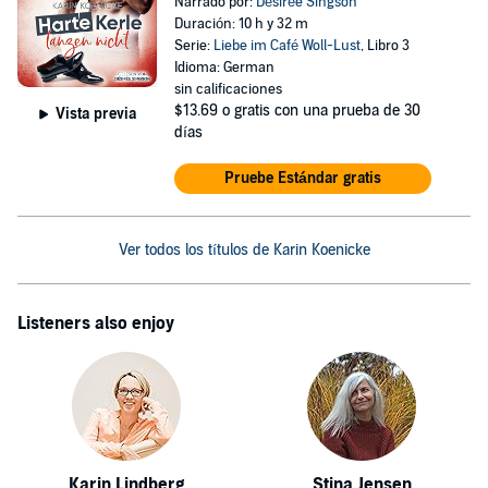
Narrado por:
Désirée Singson
Duración: 10 h y 32 m
Serie:
Liebe im Café Woll-Lust
, Libro 3
Idioma: German
sin calificaciones
$13.69
o gratis con una prueba de 30
Vista previa
días
Pruebe Estándar gratis
Ver todos los títulos de Karin Koenicke
Listeners also enjoy
Karin Lindberg
Stina Jensen