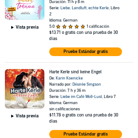
Duración: 11 h y 8 m
Serie:
Liebe, Landluft, echte Kerle
, Libro
2
Idioma: German
5.0
1 calificación
Vista previa
$13.71
o gratis con una prueba de 30
días
Pruebe Estándar gratis
Harte Kerle sind keine Engel
De:
Karin Koenicke
Narrado por:
Désirée Singson
Duración: 7 h y 36 m
Serie:
Liebe im Café Woll-Lust
, Libro 7
Idioma: German
sin calificaciones
$11.78
o gratis con una prueba de 30
Vista previa
días
Pruebe Estándar gratis