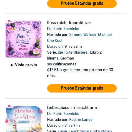
Pruebe Estándar gratis
Küss mich, Traumtänzer
De:
Karin Koenicke
Narrado por:
Simone Walleck
,
Michael
Che Koch
Duración: 9 h y 32 m
Serie:
Die Tortenflüsterei
, Libro 2
Idioma: German
sin calificaciones
Vista previa
$13.61
o gratis con una prueba de 30
días
Pruebe Estándar gratis
Liebeschaos im Leuchtturm
De:
Karin Koenicke
Narrado por:
Regine Lange
Duración: 8 h y 7 m
Serie:
Liebe, Leuchtturm und 4 Pfoten
,