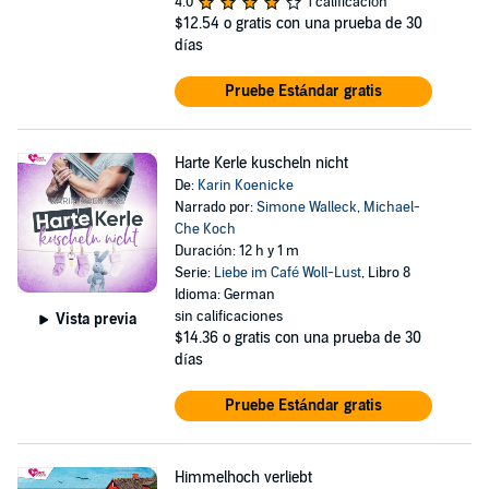
4.0
1 calificación
$12.54
o gratis con una prueba de 30
días
Pruebe Estándar gratis
Harte Kerle kuscheln nicht
De:
Karin Koenicke
Narrado por:
Simone Walleck
,
Michael-
Che Koch
Duración: 12 h y 1 m
Serie:
Liebe im Café Woll-Lust
, Libro 8
Idioma: German
sin calificaciones
Vista previa
$14.36
o gratis con una prueba de 30
días
Pruebe Estándar gratis
Himmelhoch verliebt