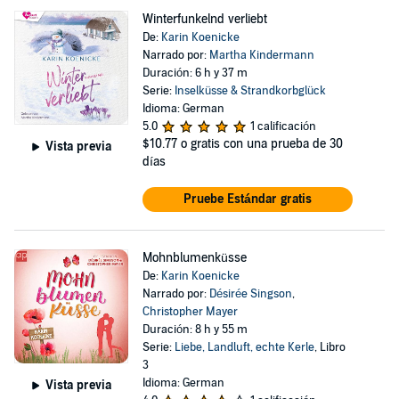
Winterfunkelnd verliebt
De:
Karin Koenicke
Narrado por:
Martha Kindermann
Duración: 6 h y 37 m
Serie:
Inselküsse & Strandkorbglück
Idioma: German
5.0
1 calificación
$10.77
o gratis con una prueba de 30
Vista previa
días
Pruebe Estándar gratis
Mohnblumenküsse
De:
Karin Koenicke
Narrado por:
Désirée Singson
,
Christopher Mayer
Duración: 8 h y 55 m
Serie:
Liebe, Landluft, echte Kerle
, Libro
3
Idioma: German
Vista previa