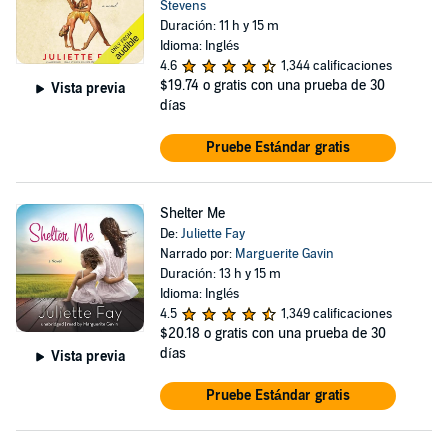
Stevens
Duración: 11 h y 15 m
Idioma: Inglés
4.6
1,344 calificaciones
$19.74
o gratis con una prueba de 30
Vista previa
días
Pruebe Estándar gratis
Shelter Me
De:
Juliette Fay
Narrado por:
Marguerite Gavin
Duración: 13 h y 15 m
Idioma: Inglés
4.5
1,349 calificaciones
$20.18
o gratis con una prueba de 30
días
Vista previa
Pruebe Estándar gratis