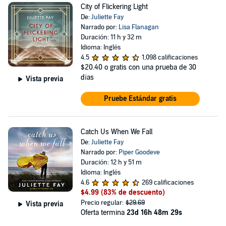
City of Flickering Light
De:
Juliette Fay
Narrado por:
Lisa Flanagan
Duración: 11 h y 32 m
Idioma: Inglés
4.5
1,098 calificaciones
$20.40
o gratis con una prueba de 30
días
Vista previa
Pruebe Estándar gratis
Catch Us When We Fall
De:
Juliette Fay
Narrado por:
Piper Goodeve
Duración: 12 h y 51 m
Idioma: Inglés
4.6
269 calificaciones
$4.99
(83% de descuento)
Precio regular:
$29.69
Vista previa
Oferta termina
23d 16h 48m 28s