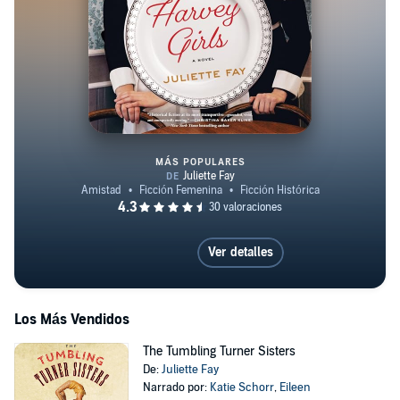
MÁS POPULARES
The Harvey Girls
Ver detalles
Los Más Vendidos
The Tumbling Turner Sisters
De:
Juliette Fay
Narrado por:
Katie Schorr
,
Eileen