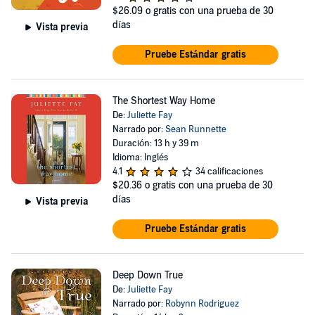
$26.09
o gratis con una prueba de 30
días
Vista previa
Pruebe Estándar gratis
The Shortest Way Home
De:
Juliette Fay
Narrado por:
Sean Runnette
Duración: 13 h y 39 m
Idioma: Inglés
4.1
34 calificaciones
$20.36
o gratis con una prueba de 30
días
Vista previa
Pruebe Estándar gratis
Deep Down True
De:
Juliette Fay
Narrado por:
Robynn Rodriguez