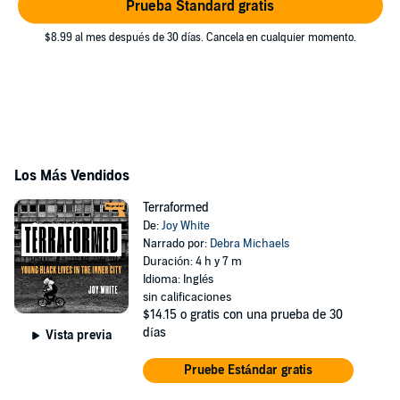
Prueba Standard gratis
$8.99 al mes después de 30 días. Cancela en cualquier momento.
Los Más Vendidos
Terraformed
De:
Joy White
Narrado por:
Debra Michaels
Duración: 4 h y 7 m
Idioma: Inglés
sin calificaciones
$14.15
o gratis con una prueba de 30
días
Vista previa
Pruebe Estándar gratis