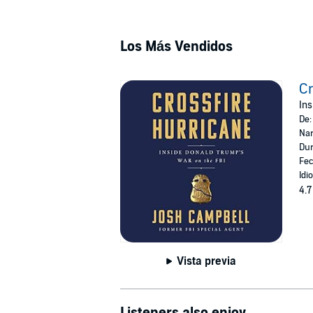
Los Más Vendidos
Cr
Ins
De
Nar
Dur
Fec
Idi
4.7
Vista previa
Listeners also enjoy