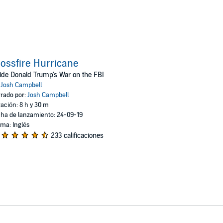
ossfire Hurricane
ide Donald Trump's War on the FBI
:
Josh Campbell
rado por:
Josh Campbell
ación: 8 h y 30 m
ha de lanzamiento: 24-09-19
oma: Inglés
233 calificaciones