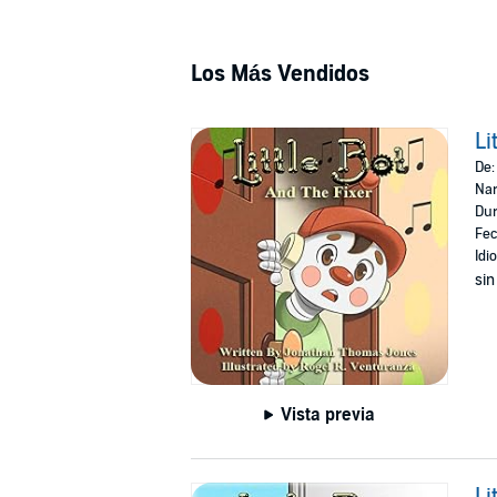
Los Más Vendidos
Li
De
Nar
Dur
Fec
Idi
sin
Vista previa
Li