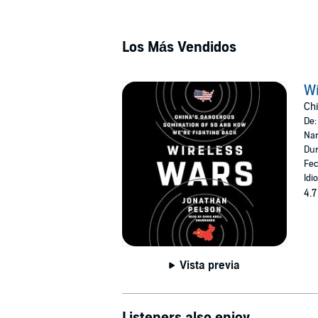
Los Más Vendidos
Wi
Chi
De
Nar
Dur
Fec
Idi
4.7
Vista previa
Listeners also enjoy