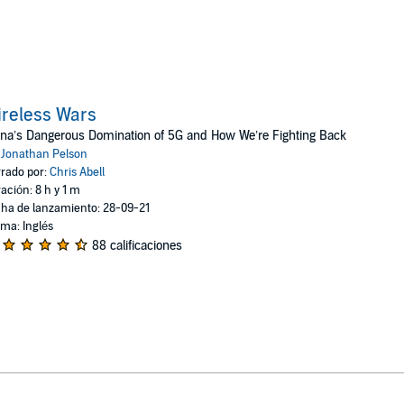
reless Wars
na’s Dangerous Domination of 5G and How We’re Fighting Back
:
Jonathan Pelson
rado por:
Chris Abell
ación: 8 h y 1 m
ha de lanzamiento: 28-09-21
oma: Inglés
88 calificaciones