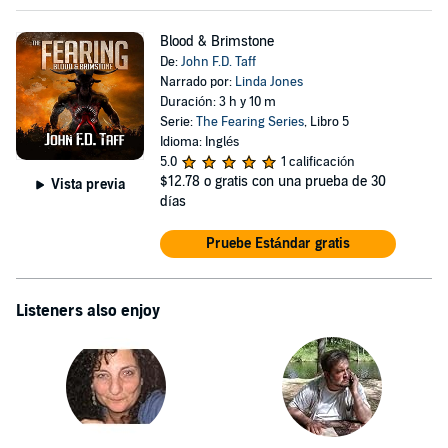
Blood & Brimstone
De:
John F.D. Taff
Narrado por:
Linda Jones
Duración: 3 h y 10 m
Serie:
The Fearing Series
, Libro 5
Idioma: Inglés
5.0
1 calificación
$12.78
o gratis con una prueba de 30
Vista previa
días
Pruebe Estándar gratis
Listeners also enjoy