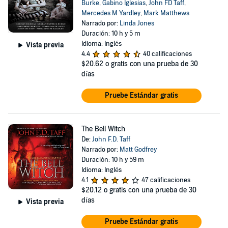
Burke
,
Gabino Iglesias
,
John FD Taff
,
Mercedes M Yardley
,
Mark Matthews
Narrado por:
Linda Jones
Duración: 10 h y 5 m
Idioma: Inglés
Vista previa
4.4
40 calificaciones
$20.62
o gratis con una prueba de 30
días
Pruebe Estándar gratis
The Bell Witch
De:
John F.D. Taff
Narrado por:
Matt Godfrey
Duración: 10 h y 59 m
Idioma: Inglés
4.1
47 calificaciones
$20.12
o gratis con una prueba de 30
días
Vista previa
Pruebe Estándar gratis