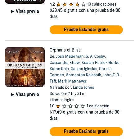
4.2
10 calificaciones
$23.45
o gratis con una prueba de 30
Vista previa
días
Pruebe Estándar gratis
Orphans of Bliss
De:
Josh Malerman
,
S. A. Cosby
,
Cassandra Khaw
,
Kealan Patrick Burke
,
Kathe Koja
,
Gabino Iglesias
,
Christa
Carmen
,
Samantha Kolesnik
,
John F. D.
Taff
,
Mark Matthews
Narrado por:
Linda Jones
Duración: 7 h y 31 m
Vista previa
Idioma: Inglés
1.0
1 calificación
$17.49
o gratis con una prueba de 30
días
Pruebe Estándar gratis