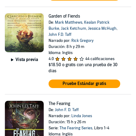
Garden of Fiends
De:
Mark Matthews
,
Kealan Patrick
Burke
,
Jack Ketchum
,
Jessica McHugh
,
John F.D. Taff
Narrado por:
Rick Gregory
Duración: 8 h y 29 m
Idioma: Inglés
4.0
44 calificaciones
Vista previa
$18.50
o gratis con una prueba de 30
días
Pruebe Estándar gratis
The Fearing
De:
John F. D. Taff
Narrado por:
Linda Jones
Duración: 15 h y 26 m
Serie:
The Fearing Series
, Libro 1-4
Idioma: Inglés