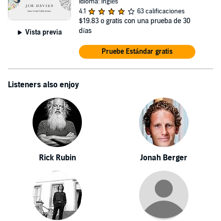
Idioma: Inglés
4.1
63 calificaciones
$19.83
o gratis con una prueba de 30
días
Vista previa
Pruebe Estándar gratis
Listeners also enjoy
Rick Rubin
Jonah Berger