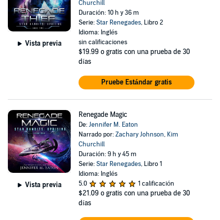
Churchill
Duración: 10 h y 36 m
Serie:
Star Renegades
, Libro 2
Idioma: Inglés
sin calificaciones
Vista previa
$19.99
o gratis con una prueba de 30
días
Pruebe Estándar gratis
Renegade Magic
De:
Jennifer M. Eaton
Narrado por:
Zachary Johnson
,
Kim
Churchill
Duración: 9 h y 45 m
Serie:
Star Renegades
, Libro 1
Idioma: Inglés
5.0
1 calificación
Vista previa
$21.09
o gratis con una prueba de 30
días