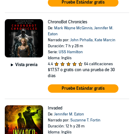
Pruebe Estándar gratis
ChronoBot Chronicles
De:
Mark Wayne McGinnis
,
Jennifer M.
Eaton
Narrado por:
John Pirhalla
,
Kate Marcin
Duración: 7 h y 28 m
Serie:
USS Hamilton
Idioma: Inglés
4.4
64 calificaciones
Vista previa
$17.57
o gratis con una prueba de 30
días
Pruebe Estándar gratis
Invaded
De:
Jennifer M. Eaton
Narrado por:
Suzanne T. Fortin
Duración: 12 h y 28 m
Idioma: Inglés