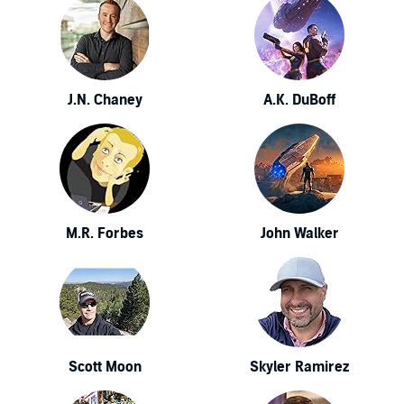
J.N. Chaney
A.K. DuBoff
M.R. Forbes
John Walker
Scott Moon
Skyler Ramirez