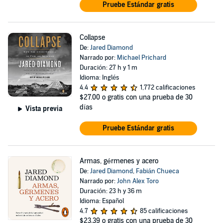
Pruebe Estándar gratis
Collapse
De:
Jared Diamond
Narrado por:
Michael Prichard
Duración: 27 h y 1 m
Idioma: Inglés
4.4
1,772 calificaciones
$27.00
o gratis con una prueba de 30
días
Vista previa
Pruebe Estándar gratis
Armas, gérmenes y acero
De:
Jared Diamond
,
Fabián Chueca
Narrado por:
John Alex Toro
Duración: 23 h y 36 m
Idioma: Español
4.7
85 calificaciones
$23.39
o gratis con una prueba de 30