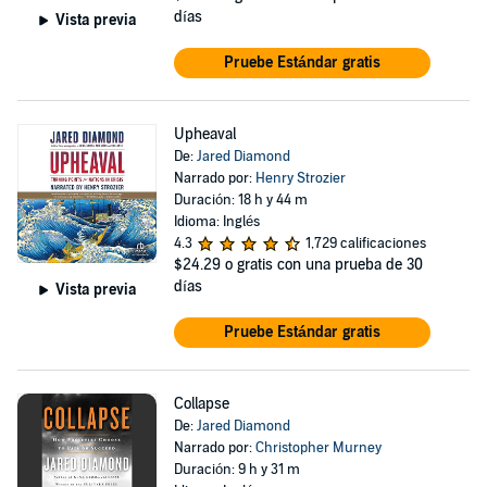
días
Vista previa
Pruebe Estándar gratis
Upheaval
De:
Jared Diamond
Narrado por:
Henry Strozier
Duración: 18 h y 44 m
Idioma: Inglés
4.3
1,729 calificaciones
$24.29
o gratis con una prueba de 30
días
Vista previa
Pruebe Estándar gratis
Collapse
De:
Jared Diamond
Narrado por:
Christopher Murney
Duración: 9 h y 31 m