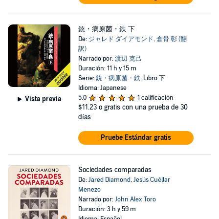
銃・病原菌・鉄 下
De:
ジャレド ダイアモンド
,
倉骨 彰 (翻
訳)
Narrado por:
渡辺 克己
Duración: 11 h y 15 m
Serie:
銃・病原菌・鉄
, Libro 下
Idioma: Japanese
5.0
1 calificación
Vista previa
$11.23
o gratis con una prueba de 30
días
Pruebe Estándar gratis
Sociedades comparadas
De:
Jared Diamond
,
Jesús Cuéllar
Menezo
Narrado por:
John Alex Toro
Duración: 3 h y 59 m