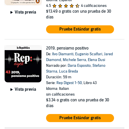
Idioma: Español
4.5
4 calificaciones
$13.49
o gratis con una prueba de 30
Vista previa
días
Pruebe Estándar gratis
2019, pensiamo positivo
De:
Ilvo Diamanti
,
Eugenio Scalfari
,
Jared
Diamond
,
Michele Serra
,
Elena Dusi
Narrado por:
Daria Esposito
,
Stefano
Starna
,
Luca Breda
Duración: 59 m
Serie:
Rep Digest 1-50
, Libro 43
Idioma: Italian
Vista previa
sin calificaciones
$3.34
o gratis con una prueba de 30
días
Pruebe Estándar gratis