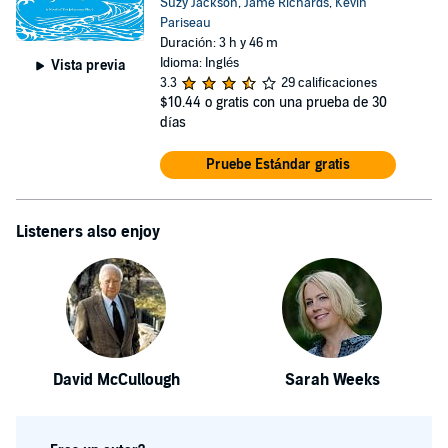
Suzy Jackson
,
Jame Richards
,
Kevin
Pariseau
Duración: 3 h y 46 m
Idioma: Inglés
Vista previa
3.3
29 calificaciones
$10.44
o gratis con una prueba de 30
días
Pruebe Estándar gratis
Listeners also enjoy
David McCullough
Sarah Weeks