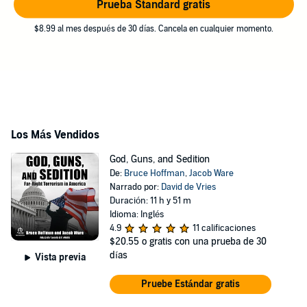
Prueba Standard gratis
$8.99 al mes después de 30 días. Cancela en cualquier momento.
Los Más Vendidos
God, Guns, and Sedition
De:
Bruce Hoffman
,
Jacob Ware
Narrado por:
David de Vries
Duración: 11 h y 51 m
Idioma: Inglés
4.9
11 calificaciones
$20.55
o gratis con una prueba de 30
días
Vista previa
Pruebe Estándar gratis