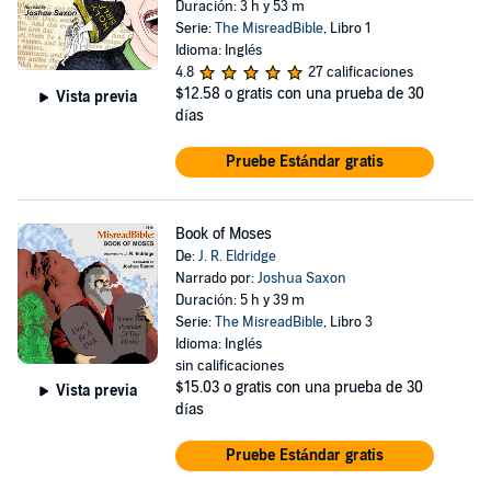
Duración: 3 h y 53 m
Serie:
The MisreadBible
, Libro 1
Idioma: Inglés
4.8
27 calificaciones
$12.58
o gratis con una prueba de 30
Vista previa
días
Pruebe Estándar gratis
Book of Moses
De:
J. R. Eldridge
Narrado por:
Joshua Saxon
Duración: 5 h y 39 m
Serie:
The MisreadBible
, Libro 3
Idioma: Inglés
sin calificaciones
$15.03
o gratis con una prueba de 30
Vista previa
días
Pruebe Estándar gratis