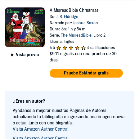
A MisreadBible Christmas
De:
J. R. Eldridge
Narrado por:
Joshua Saxon
Duración: 1 h y 54 m
Serie:
The MisreadBible
, Libro 2
Idioma: Inglés
4.5
4 calificaciones
$9.11
o gratis con una prueba de 30
Vista previa
días
Pruebe Estándar gratis
¿Eres un autor?
Ayúdanos a mejorar nuestras Páginas de Autores
actualizando tu bibliografía e ingresando una imagen nueva
o actual junto con una biografía.
Visita Amazon Author Central
Visita Amazon Author Central