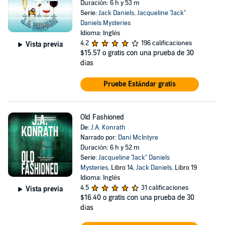
Duración: 6 h y 53 m
Serie:
Jack Daniels
,
Jacqueline "Jack"
Daniels Mysteries
Idioma: Inglés
4.2
196 calificaciones
Vista previa
$15.57
o gratis con una prueba de 30
días
Pruebe Estándar gratis
Old Fashioned
De:
J.A. Konrath
Narrado por:
Dani McIntyre
Duración: 6 h y 52 m
Serie:
Jacqueline "Jack" Daniels
Mysteries
, Libro 14,
Jack Daniels
, Libro 19
Idioma: Inglés
4.5
31 calificaciones
Vista previa
$16.40
o gratis con una prueba de 30
días