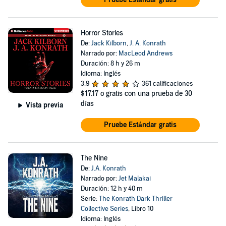
Horror Stories
De:
Jack Kilborn
,
J. A. Konrath
Narrado por:
MacLeod Andrews
Duración: 8 h y 26 m
Idioma: Inglés
3.9
361 calificaciones
$17.17
o gratis con una prueba de 30
días
Vista previa
Pruebe Estándar gratis
The Nine
De:
J.A. Konrath
Narrado por:
Jet Malakai
Duración: 12 h y 40 m
Serie:
The Konrath Dark Thriller
Collective Series
, Libro 10
Idioma: Inglés