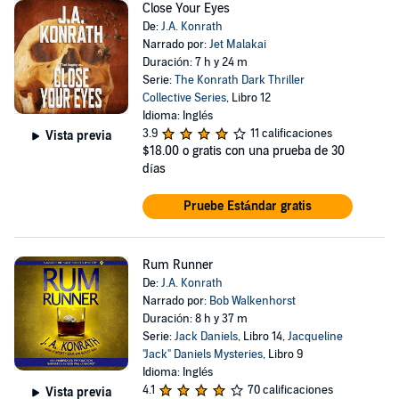
Close Your Eyes
De:
J.A. Konrath
Narrado por:
Jet Malakai
Duración: 7 h y 24 m
Serie:
The Konrath Dark Thriller
Collective Series
, Libro 12
Idioma: Inglés
3.9
11 calificaciones
Vista previa
$18.00
o gratis con una prueba de 30
días
Pruebe Estándar gratis
Rum Runner
De:
J.A. Konrath
Narrado por:
Bob Walkenhorst
Duración: 8 h y 37 m
Serie:
Jack Daniels
, Libro 14,
Jacqueline
"Jack" Daniels Mysteries
, Libro 9
Idioma: Inglés
4.1
70 calificaciones
Vista previa