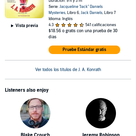
Duración: 9 h y 3 m
Serie:
Jacqueline "Jack" Daniels
Mysteries
, Libro 6,
Jack Daniels
, Libro 7
Idioma: Inglés
4.3
541 calificaciones
Vista previa
$18.56
o gratis con una prueba de 30
días
Pruebe Estándar gratis
Ver todos los títulos de J. A. Konrath
Listeners also enjoy
Blake Crouch
Jeremy Robinson