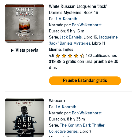
White Russian Jacqueline "Jack"
Daniels Mysteries, Book 16
De:
J. A. Konrath
Narrado por:
Bob Walkenhorst
Duración: 9 h y 16 m
Serie:
Jack Daniels
, Libro 16,
Jacqueline
"Jack" Daniels Mysteries
, Libro 11
Idioma: Inglés
Vista previa
4.6
120 calificaciones
$19.89
o gratis con una prueba de 30
días
Pruebe Estándar gratis
Webcam
De:
J.A. Konrath
Narrado por:
Bob Walkenhorst
Duración: 8 h y 35 m
Serie:
The Konrath Dark Thriller
Collective Series
, Libro 7