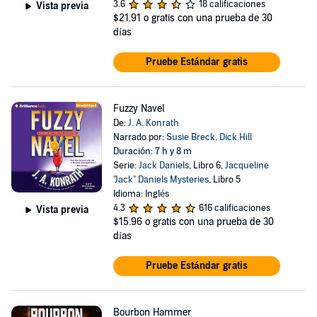
3.6
18 calificaciones
Vista previa
$21.91
o gratis con una prueba de 30
días
Pruebe Estándar gratis
Fuzzy Navel
De:
J. A. Konrath
Narrado por:
Susie Breck
,
Dick Hill
Duración: 7 h y 8 m
Serie:
Jack Daniels
, Libro 6,
Jacqueline
"Jack" Daniels Mysteries
, Libro 5
Idioma: Inglés
4.3
616 calificaciones
Vista previa
$15.96
o gratis con una prueba de 30
días
Pruebe Estándar gratis
Bourbon Hammer