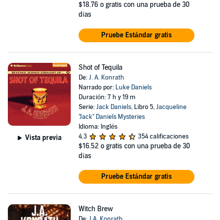
$18.76
o gratis con una prueba de 30
días
Pruebe Estándar gratis
Shot of Tequila
De:
J. A. Konrath
Narrado por:
Luke Daniels
Duración: 7 h y 19 m
Serie:
Jack Daniels
, Libro 5,
Jacqueline
"Jack" Daniels Mysteries
Idioma: Inglés
4.3
354 calificaciones
Vista previa
$16.52
o gratis con una prueba de 30
días
Pruebe Estándar gratis
Witch Brew
De:
J.A. Konrath