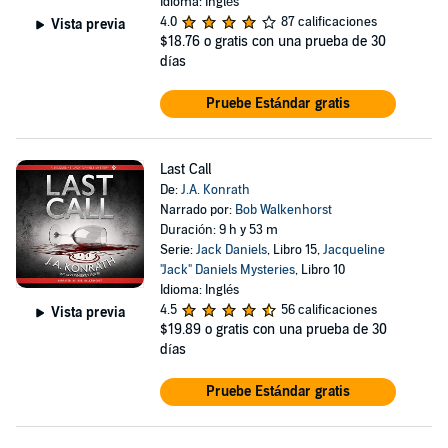
Idioma: Inglés
4.0
87 calificaciones
Vista previa
$18.76
o gratis con una prueba de 30
días
Pruebe Estándar gratis
Last Call
De:
J.A. Konrath
Narrado por:
Bob Walkenhorst
Duración: 9 h y 53 m
Serie:
Jack Daniels
, Libro 15,
Jacqueline
"Jack" Daniels Mysteries
, Libro 10
Idioma: Inglés
4.5
56 calificaciones
Vista previa
$19.89
o gratis con una prueba de 30
días
Pruebe Estándar gratis