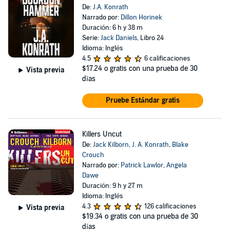
De:
J.A. Konrath
Narrado por:
Dillon Horinek
Duración: 6 h y 38 m
Serie:
Jack Daniels
, Libro 24
Idioma: Inglés
4.5
6 calificaciones
$17.24
o gratis con una prueba de 30
Vista previa
días
Pruebe Estándar gratis
Killers Uncut
De:
Jack Kilborn
,
J. A. Konrath
,
Blake
Crouch
Narrado por:
Patrick Lawlor
,
Angela
Dawe
Duración: 9 h y 27 m
Idioma: Inglés
4.3
126 calificaciones
Vista previa
$19.34
o gratis con una prueba de 30
días