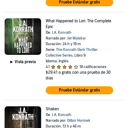
Pruebe Estándar gratis
What Happened to Lori: The Complete
Epic
De:
J.A. Konrath
Narrado por:
Jet Malakai
Duración: 24 h y 19 m
Serie:
The Konrath Dark Thriller
Collective Series
, Libro 9
Idioma: Inglés
Vista previa
4.1
18 calificaciones
$29.41
o gratis con una prueba de 30
días
Pruebe Estándar gratis
Shaken
De:
J.A. Konrath
Narrado por:
Dillon Horinek
Duración: 13 h y 46 m