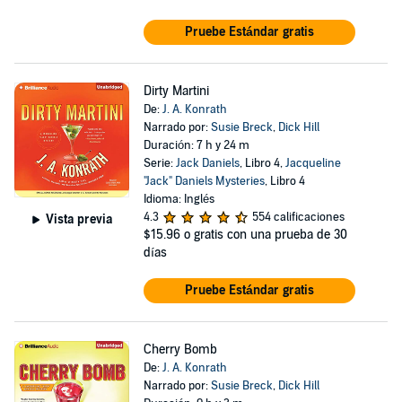
Pruebe Estándar gratis
Dirty Martini
De:
J. A. Konrath
Narrado por:
Susie Breck
,
Dick Hill
Duración: 7 h y 24 m
Serie:
Jack Daniels
, Libro 4,
Jacqueline
"Jack" Daniels Mysteries
, Libro 4
Idioma: Inglés
4.3
554 calificaciones
Vista previa
$15.96
o gratis con una prueba de 30
días
Pruebe Estándar gratis
Cherry Bomb
De:
J. A. Konrath
Narrado por:
Susie Breck
,
Dick Hill