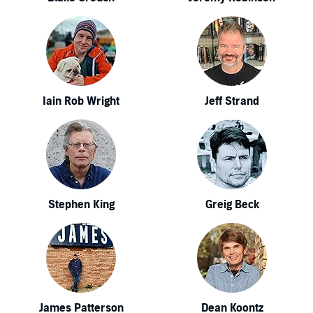
Iain Rob Wright
Jeff Strand
Stephen King
Greig Beck
James Patterson
Dean Koontz