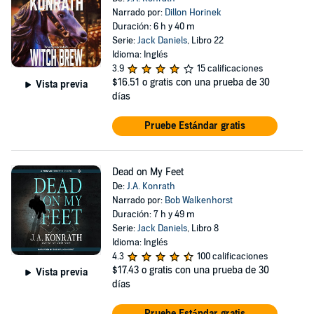
Narrado por:
Dillon Horinek
Duración: 6 h y 40 m
Serie:
Jack Daniels
, Libro 22
Idioma: Inglés
3.9
15 calificaciones
$16.51
o gratis con una prueba de 30
Vista previa
días
Pruebe Estándar gratis
Dead on My Feet
De:
J.A. Konrath
Narrado por:
Bob Walkenhorst
Duración: 7 h y 49 m
Serie:
Jack Daniels
, Libro 8
Idioma: Inglés
4.3
100 calificaciones
$17.43
o gratis con una prueba de 30
Vista previa
días
Pruebe Estándar gratis