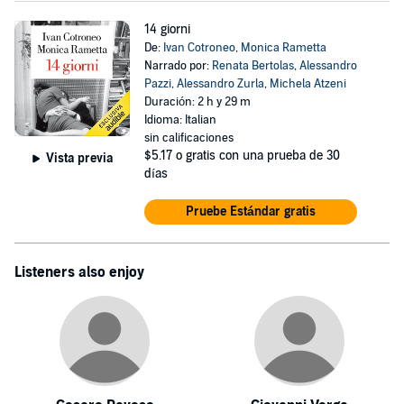
14 giorni
De:
Ivan Cotroneo
,
Monica Rametta
Narrado por:
Renata Bertolas
,
Alessandro
Pazzi
,
Alessandro Zurla
,
Michela Atzeni
Duración: 2 h y 29 m
Idioma: Italian
sin calificaciones
$5.17
o gratis con una prueba de 30
Vista previa
días
Pruebe Estándar gratis
Listeners also enjoy