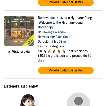
Pruebe Estándar gratis
Bem-vindos à Livraria Hyunam-Dong
[Welcome to the Hyunam-dong
Bookshop]
De:
Hwang Bo-reum
Narrado por:
Cacá Ottoni
Duración: 7 h y 52 m
Idioma: Portuguese
5.0
2 calificaciones
Vista previa
$10.39
o gratis con una prueba de 30
días
Pruebe Estándar gratis
Listeners also enjoy