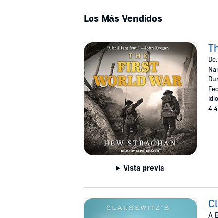
Los Más Vendidos
Th
De
Nar
Dur
Fec
Idi
4.4
Vista previa
Cl
A B