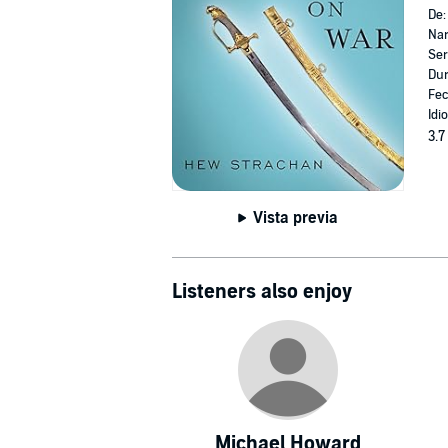
De
Nar
Ser
Dur
Fec
Idi
3.7
Vista previa
Listeners also enjoy
Michael Howard