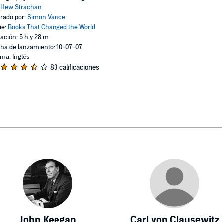
:
Hew Strachan
rado por:
Simon Vance
ie:
Books That Changed the World
ación: 5 h y 28 m
ha de lanzamiento: 10-07-07
oma: Inglés
83 calificaciones
John Keegan
Carl von Clausewitz