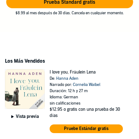
Prueba Standard gratis
$8.99 al mes después de 30 días. Cancela en cualquier momento.
Los Más Vendidos
I love you, Fräulein Lena
De:
Hanna Aden
Narrado por:
Cornelia Waibel
Duración: 12 h y 27 m
Idioma: German
sin calificaciones
$12.95
o gratis con una prueba de 30
días
Vista previa
Pruebe Estándar gratis