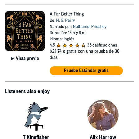
A Far Better Thing
De:
H. G. Parry
Narrado por:
Nathaniel Priestley
Duración: 13 h y 6 m
Idioma: Inglés
4.5
35 calificaciones
$21.74
o gratis con una prueba de 30
días
Vista previa
Pruebe Estándar gratis
Listeners also enjoy
T Kingfisher
Alix Harrow