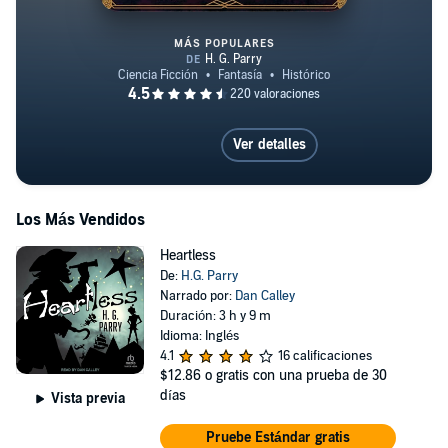
MÁS POPULARES
The Scholar and the Last Faerie
Ver detalles
Los Más Vendidos
Heartless
De:
H.G. Parry
Narrado por:
Dan Calley
Duración: 3 h y 9 m
Idioma: Inglés
4.1
16 calificaciones
$12.86
o gratis con una prueba de 30
días
Vista previa
Pruebe Estándar gratis