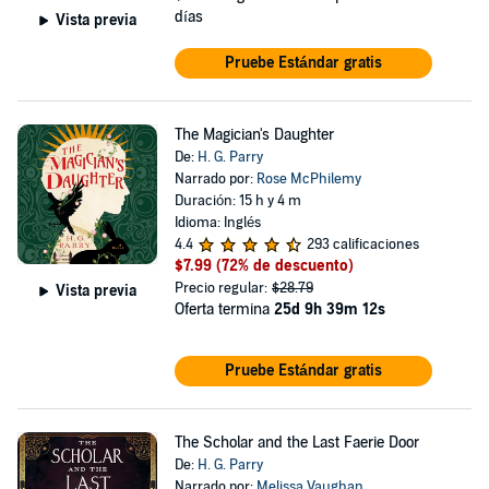
días
Vista previa
Pruebe Estándar gratis
The Magician's Daughter
De:
H. G. Parry
Narrado por:
Rose McPhilemy
Duración: 15 h y 4 m
Idioma: Inglés
4.4
293 calificaciones
$7.99
(72% de descuento)
Precio regular:
$28.79
Vista previa
Oferta termina
25d 9h 39m 11s
Pruebe Estándar gratis
The Scholar and the Last Faerie Door
De:
H. G. Parry
Narrado por:
Melissa Vaughan