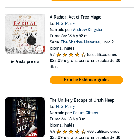
A Radical Act of Free Magic
De:
H. G. Parry
Narrado por:
Andrew Kingston
Duración: 18 h y 58 m
Serie:
The Shadow Histories
, Libro 2
Idioma: Inglés
4.7
83 calificaciones
$35.09
o gratis con una prueba de 30
Vista previa
días
Pruebe Estándar gratis
The Unlikely Escape of Uriah Heep
De:
H. G. Parry
Narrado por:
Calum Gittens
Duración: 18 h y 3 m
Idioma: Inglés
4.4
466 calificaciones
$35.09
o gratis con una prueba de 30