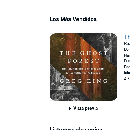
Los Más Vendidos
Th
Rac
De
Nar
Dur
Fec
Idi
4.5
Vista previa
Listeners also enjoy