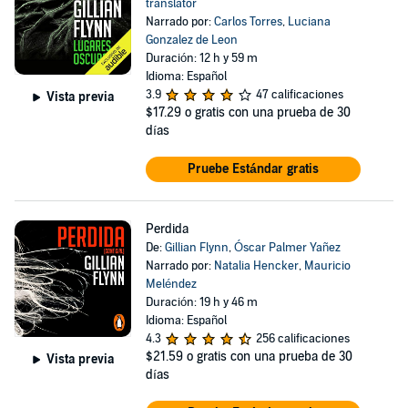
translator
Narrado por:
Carlos Torres
,
Luciana
Gonzalez de Leon
Duración: 12 h y 59 m
Idioma: Español
3.9
47 calificaciones
Vista previa
$17.29
o gratis con una prueba de 30
días
Pruebe Estándar gratis
Perdida
De:
Gillian Flynn
,
Óscar Palmer Yañez
Narrado por:
Natalia Hencker
,
Mauricio
Meléndez
Duración: 19 h y 46 m
Idioma: Español
4.3
256 calificaciones
$21.59
o gratis con una prueba de 30
Vista previa
días