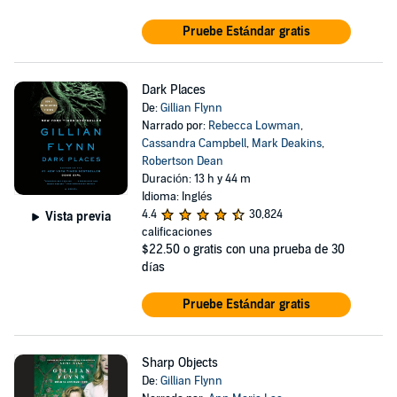
Pruebe Estándar gratis
Dark Places
De:
Gillian Flynn
Narrado por:
Rebecca Lowman
,
Cassandra Campbell
,
Mark Deakins
,
Robertson Dean
Duración: 13 h y 44 m
Idioma: Inglés
4.4
30,824
Vista previa
calificaciones
$22.50
o gratis con una prueba de 30
días
Pruebe Estándar gratis
Sharp Objects
De:
Gillian Flynn