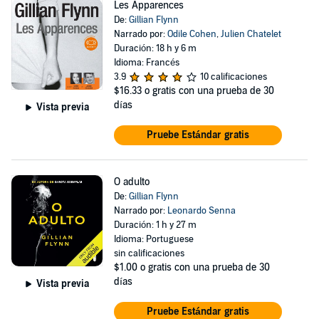
Les Apparences
De:
Gillian Flynn
Narrado por:
Odile Cohen
,
Julien Chatelet
Duración: 18 h y 6 m
Idioma: Francés
3.9
10 calificaciones
$16.33
o gratis con una prueba de 30
días
Vista previa
Pruebe Estándar gratis
O adulto
De:
Gillian Flynn
Narrado por:
Leonardo Senna
Duración: 1 h y 27 m
Idioma: Portuguese
sin calificaciones
$1.00
o gratis con una prueba de 30
días
Vista previa
Pruebe Estándar gratis