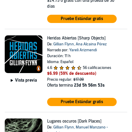
$24.75
o gratis con una prueba de 30
días
Pruebe Estándar gratis
Heridas Abiertas [Sharp Objects]
De:
Gillian Flynn
,
Ana Alcaina Pérez
Narrado por:
Yareli Arizmendi
Duración: 11 h
Idioma: Español
4.6
56 calificaciones
$6.99
(59% de descuento)
Precio regular:
$17.09
Vista previa
Oferta termina
23d 5h 56m 53s
Pruebe Estándar gratis
Lugares oscuros [Dark Places]
De:
Gillian Flynn
,
Manuel Manzano -