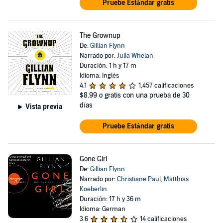
Pruebe Estándar gratis
The Grownup
De:
Gillian Flynn
Narrado por:
Julia Whelan
Duración: 1 h y 17 m
Idioma: Inglés
4.1
1,457 calificaciones
$8.99
o gratis con una prueba de 30
días
Vista previa
Pruebe Estándar gratis
Gone Girl
De:
Gillian Flynn
Narrado por:
Christiane Paul
,
Matthias
Koeberlin
Duración: 17 h y 36 m
Idioma: German
3.6
14 calificaciones