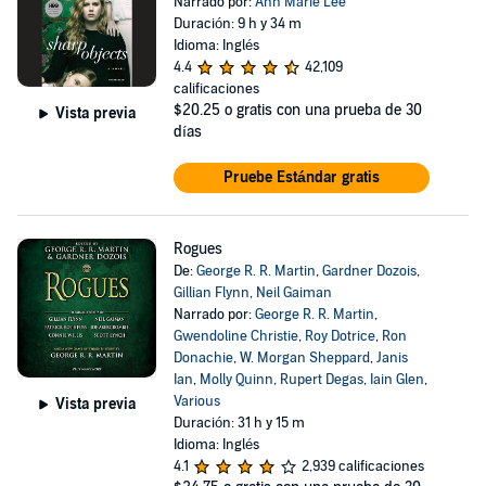
Narrado por:
Ann Marie Lee
Duración: 9 h y 34 m
Idioma: Inglés
4.4
42,109
calificaciones
$20.25
o gratis con una prueba de 30
Vista previa
días
Pruebe Estándar gratis
Rogues
De:
George R. R. Martin
,
Gardner Dozois
,
Gillian Flynn
,
Neil Gaiman
Narrado por:
George R. R. Martin
,
Gwendoline Christie
,
Roy Dotrice
,
Ron
Donachie
,
W. Morgan Sheppard
,
Janis
Ian
,
Molly Quinn
,
Rupert Degas
,
Iain Glen
,
Various
Vista previa
Duración: 31 h y 15 m
Idioma: Inglés
4.1
2,939 calificaciones