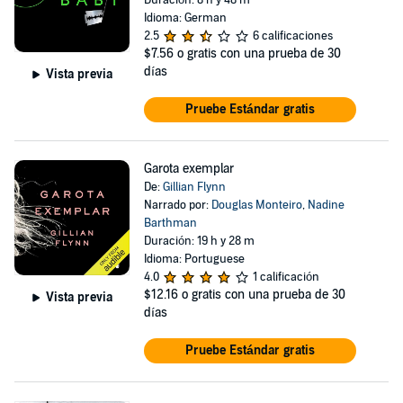
Duración: 8 h y 48 m
Idioma: German
2.5
6 calificaciones
$7.56
o gratis con una prueba de 30
días
Vista previa
Pruebe Estándar gratis
Garota exemplar
De:
Gillian Flynn
Narrado por:
Douglas Monteiro
,
Nadine
Barthman
Duración: 19 h y 28 m
Idioma: Portuguese
4.0
1 calificación
$12.16
o gratis con una prueba de 30
Vista previa
días
Pruebe Estándar gratis