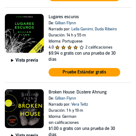
Lugares escuros
De:
Gillian Flynn
Narrado por:
Lella Ganimi
,
Duda Ribeiro
Duración: 14 h y 55 m
Idioma: Portuguese
4.0
2 calificaciones
$9.94
o gratis con una prueba de 30
días
Vista previa
Pruebe Estándar gratis
Broken House: Düstere Ahnung
De:
Gillian Flynn
Narrado por:
Vera Teltz
Duración: 1 h y 19 m
Idioma: German
sin calificaciones
$1.00
o gratis con una prueba de 30
días
Vista previa