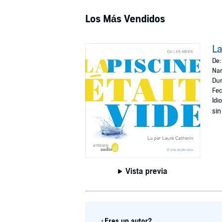
Los Más Vendidos
La
De
Nar
Dur
Fec
Idi
sin
Vista previa
¿Eres un autor?