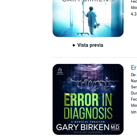
Fec
Idi
4.3
Vista previa
Er
De
Nar
Ser
Dur
Fec
Idi
sin