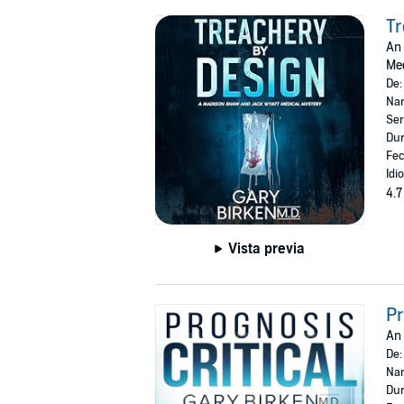
Tr
An 
Med
De
Nar
Ser
Dur
Fec
Idi
4.7
Vista previa
Pr
An 
De
Nar
Dur