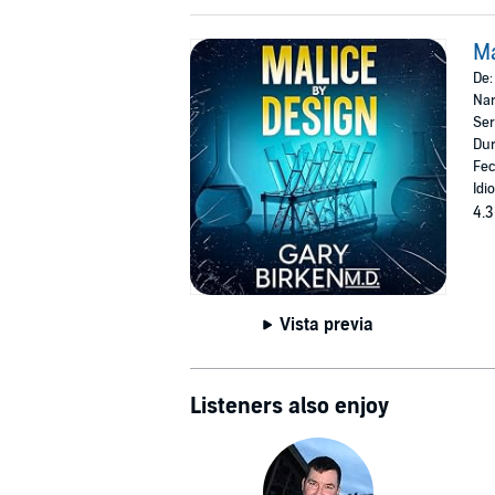
Ma
De
Nar
Ser
Dur
Fec
Idi
4.3
Vista previa
Listeners also enjoy