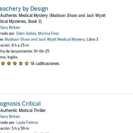
eachery by Design
Authentic Medical Mystery (Madison Shaw and Jack Wyatt
ical Mysteries, Book 3)
:
Gary Birken
rado por:
Eden Gabay
,
Marina Fess
ie:
Madison Shaw and Jack Wyatt Medical Mystery
, Libro 3
ación: 8 h y 25 m
ha de lanzamiento: 01-04-25
oma: Inglés
18 calificaciones
ognosis Critical
Authentic Medical Thriller
:
Gary Birken
rado por:
Layla Fatima
ación: 5 h y 59 m