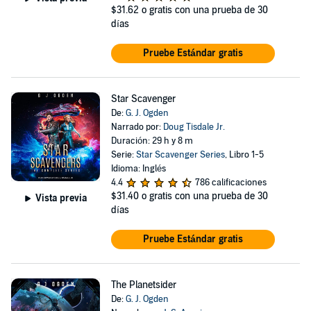
$31.62
o gratis con una prueba de 30
días
Pruebe Estándar gratis
Star Scavenger
De:
G. J. Ogden
Narrado por:
Doug Tisdale Jr.
Duración: 29 h y 8 m
Serie:
Star Scavenger Series
, Libro 1-5
Idioma: Inglés
4.4
786 calificaciones
$31.40
o gratis con una prueba de 30
Vista previa
días
Pruebe Estándar gratis
The Planetsider
De:
G. J. Ogden