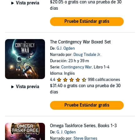
$20.05
o gratis con una prueba de 30
Vista previa
días
Pruebe Estándar gratis
The Contingency War Boxed Set
De:
G.J. Ogden
Narrado por:
Doug Tisdale Jr.
Duración: 23 h y 39 m
Serie:
Contingency War
, Libro 1-4
Idioma: Inglés
4.4
998 calificaciones
$31.40
o gratis con una prueba de 30
Vista previa
días
Pruebe Estándar gratis
Omega Taskforce Series, Books 1-3
De:
G. J. Ogden
Narrado por:
Steve Barnes