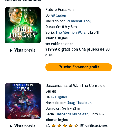
Future Forsaken
De:
GJ Ogden
Narrado por:
PJ Vander Kooij
Duración: 9 h y 6 m
Serie:
The Aternien Wars
, Libro 11
Idioma: Inglés
sin calificaciones
$19.99
o gratis con una prueba de 30
Vista previa
días
Pruebe Estándar gratis
Descendants of War: The Complete
Series
De:
G J Ogden
Narrado por:
Doug Tisdale Jr.
Duración: 54 h y 21 m
Serie:
Descendants of War
, Libro 1-6
Idioma: Inglés
4.5
181 calificaciones
Vista previa