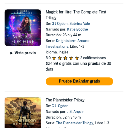
Magick for Hire: The Complete First
Trilogy
De:
G J Ogden
,
Sabrina Vale
Narrado por:
Katie Boothe
Duración: 26 h y 44 m
Serie:
Knightstorm Arcane
Investigations
, Libro 1-3
Idioma: Inglés
Vista previa
5.0
2 calificaciones
$24.99
o gratis con una prueba de 30
días
Pruebe Estándar gratis
The Planetsider Trilogy
De:
G.J. Ogden
Narrado por:
J.S. Arquin
Duración: 32 h y 16 m
Serie:
The Planetsider Trilogy
, Libro 1-3