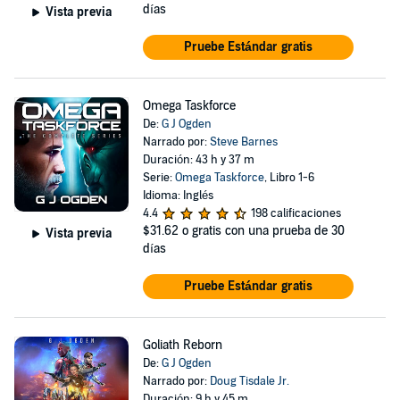
días
Vista previa
Pruebe Estándar gratis
Omega Taskforce
De:
G J Ogden
Narrado por:
Steve Barnes
Duración: 43 h y 37 m
Serie:
Omega Taskforce
, Libro 1-6
Idioma: Inglés
4.4
198 calificaciones
$31.62
o gratis con una prueba de 30
Vista previa
días
Pruebe Estándar gratis
Goliath Reborn
De:
G J Ogden
Narrado por:
Doug Tisdale Jr.
Duración: 9 h y 45 m