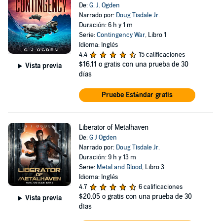
De:
G. J. Ogden
Narrado por:
Doug Tisdale Jr.
Duración: 6 h y 1 m
Serie:
Contingency War
, Libro 1
Idioma: Inglés
4.4
15 calificaciones
$16.11
o gratis con una prueba de 30
Vista previa
días
Pruebe Estándar gratis
Liberator of Metalhaven
De:
G J Ogden
Narrado por:
Doug Tisdale Jr.
Duración: 9 h y 13 m
Serie:
Metal and Blood
, Libro 3
Idioma: Inglés
4.7
6 calificaciones
$20.05
o gratis con una prueba de 30
Vista previa
días