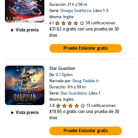
Duración: 21 h y 56 m
Serie:
Omega Taskforce
, Libro 1-3
Idioma: Inglés
4.1
38 calificaciones
$31.62
o gratis con una prueba de 30
Vista previa
días
Pruebe Estándar gratis
Star Guardian
De:
G J Ogden
Narrado por:
Doug Tisdale Jr.
Duración: 9 h y 59 m
Serie:
Star Guardians
, Libro 1
Idioma: Inglés
3.8
13 calificaciones
$19.95
o gratis con una prueba de 30
Vista previa
días
Pruebe Estándar gratis