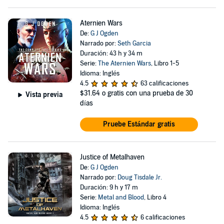
Aternien Wars
De:
G J Ogden
Narrado por:
Seth Garcia
Duración: 43 h y 34 m
Serie:
The Aternien Wars
, Libro 1-5
Idioma: Inglés
4.5
63 calificaciones
$31.64
o gratis con una prueba de 30
Vista previa
días
Pruebe Estándar gratis
Justice of Metalhaven
De:
G J Ogden
Narrado por:
Doug Tisdale Jr.
Duración: 9 h y 17 m
Serie:
Metal and Blood
, Libro 4
Idioma: Inglés
4.5
6 calificaciones