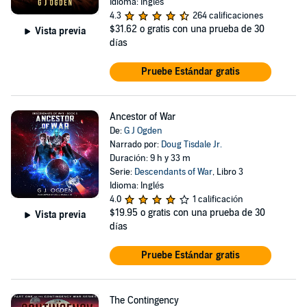
Idioma: Inglés
4.3
264 calificaciones
$31.62
o gratis con una prueba de 30
Vista previa
días
Pruebe Estándar gratis
Ancestor of War
De:
G J Ogden
Narrado por:
Doug Tisdale Jr.
Duración: 9 h y 33 m
Serie:
Descendants of War
, Libro 3
Idioma: Inglés
4.0
1 calificación
$19.95
o gratis con una prueba de 30
Vista previa
días
Pruebe Estándar gratis
The Contingency