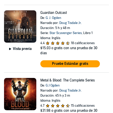
Guardian Outcast
De:
G. J. Ogden
Narrado por:
Doug Tisdale Jr.
Duración: 5 h y 48 m
Serie:
Star Scavenger Series
, Libro 1
Idioma: Inglés
4.4
18 calificaciones
$15.03
o gratis con una prueba de 30
Vista previa
días
Pruebe Estándar gratis
Metal & Blood: The Complete Series
De:
G J Ogden
Narrado por:
Doug Tisdale Jr.
Duración: 45 h y 3 m
Idioma: Inglés
4.7
15 calificaciones
$31.98
o gratis con una prueba de 30