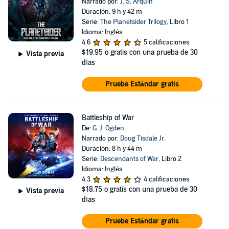
Narrado por:
J. S. Arquin
Duración: 9 h y 42 m
Serie:
The Planetsider Trilogy
, Libro 1
Idioma: Inglés
4.6
5 calificaciones
$19.95
o gratis con una prueba de 30
Vista previa
días
Pruebe Estándar gratis
Battleship of War
De:
G. J. Ogden
Narrado por:
Doug Tisdale Jr.
Duración: 8 h y 44 m
Serie:
Descendants of War
, Libro 2
Idioma: Inglés
4.3
4 calificaciones
$18.75
o gratis con una prueba de 30
Vista previa
días
Pruebe Estándar gratis