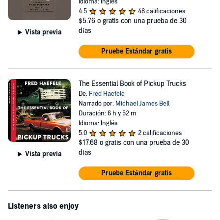
Idioma: Inglés
4.5
48 calificaciones
$5.76
o gratis con una prueba de 30
días
Vista previa
Pruebe Estándar gratis
The Essential Book of Pickup Trucks
De:
Fred Haefele
Narrado por:
Michael James Bell
Duración: 6 h y 52 m
Idioma: Inglés
5.0
2 calificaciones
$17.68
o gratis con una prueba de 30
días
Vista previa
Pruebe Estándar gratis
Listeners also enjoy