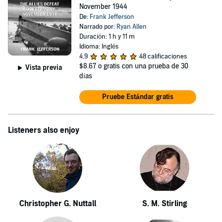
November 1944
De:
Frank Jefferson
Narrado por:
Ryan Allen
Duración: 1 h y 11 m
Idioma: Inglés
4.9
48 calificaciones
$8.67
o gratis con una prueba de 30
Vista previa
días
Pruebe Estándar gratis
Listeners also enjoy
Christopher G. Nuttall
S. M. Stirling