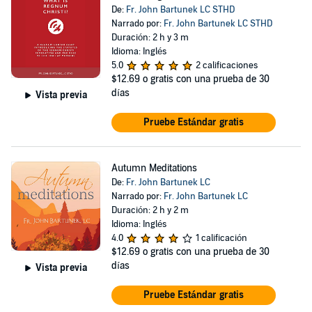
De:
Fr. John Bartunek LC STHD
Narrado por:
Fr. John Bartunek LC STHD
Duración: 2 h y 3 m
Idioma: Inglés
5.0
2 calificaciones
$12.69
o gratis con una prueba de 30
días
Vista previa
Pruebe Estándar gratis
Autumn Meditations
De:
Fr. John Bartunek LC
Narrado por:
Fr. John Bartunek LC
Duración: 2 h y 2 m
Idioma: Inglés
4.0
1 calificación
$12.69
o gratis con una prueba de 30
días
Vista previa
Pruebe Estándar gratis