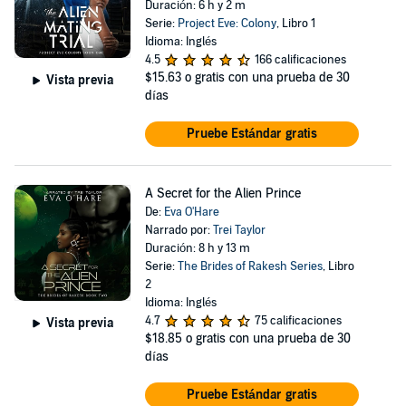
Duración: 6 h y 2 m
Serie:
Project Eve: Colony
, Libro 1
Idioma: Inglés
4.5
166 calificaciones
$15.63
o gratis con una prueba de 30
Vista previa
días
Pruebe Estándar gratis
A Secret for the Alien Prince
De:
Eva O'Hare
Narrado por:
Trei Taylor
Duración: 8 h y 13 m
Serie:
The Brides of Rakesh Series
, Libro
2
Idioma: Inglés
4.7
75 calificaciones
Vista previa
$18.85
o gratis con una prueba de 30
días
Pruebe Estándar gratis