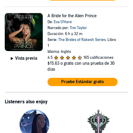
A Bride for the Alien Prince
De:
Eva O'Hare
Narrado por:
Trei Taylor
Duración: 6 h y 32 m
Serie:
The Brides of Rakesh Series
, Libro
1
Idioma: Inglés
4.5
165 calificaciones
Vista previa
$15.63
o gratis con una prueba de 30
días
Pruebe Estándar gratis
Listeners also enjoy