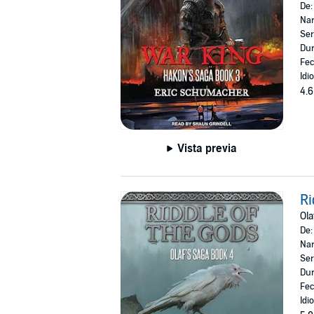
De
Nar
Ser
Dur
Fec
Idi
4.6
Vista previa
Ri
Ola
De
Nar
Ser
Dur
Fec
Idi