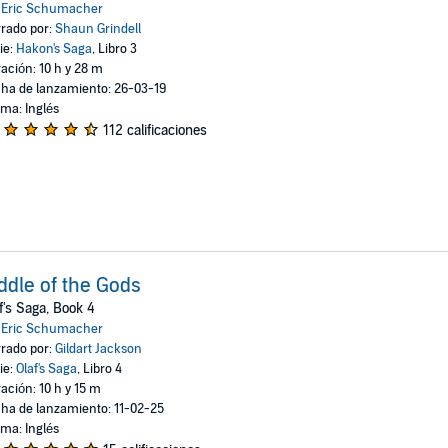
:
Eric Schumacher
rado por:
Shaun Grindell
ie:
Hakon's Saga
, Libro 3
ación: 10 h y 28 m
ha de lanzamiento: 26-03-19
oma: Inglés
112 calificaciones
ddle of the Gods
f's Saga, Book 4
:
Eric Schumacher
rado por:
Gildart Jackson
ie:
Olaf's Saga
, Libro 4
ación: 10 h y 15 m
ha de lanzamiento: 11-02-25
oma: Inglés