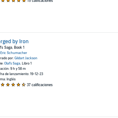
15 calificaciones
rged by Iron
f's Saga, Book 1
:
Eric Schumacher
rado por:
Gildart Jackson
ie:
Olaf's Saga
, Libro 1
ación: 9 h y 58 m
ha de lanzamiento: 19-12-23
oma: Inglés
37 calificaciones