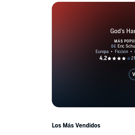
God's H
MÁS POPU
V
Los Más Vendidos