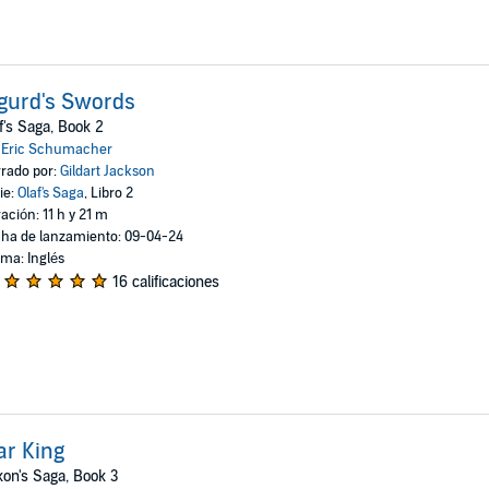
gurd's Swords
f's Saga, Book 2
:
Eric Schumacher
rado por:
Gildart Jackson
ie:
Olaf's Saga
, Libro 2
ación: 11 h y 21 m
ha de lanzamiento: 09-04-24
oma: Inglés
16 calificaciones
r King
on's Saga, Book 3