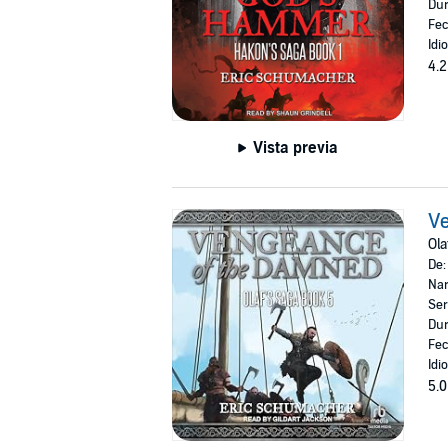
Dur
Fec
Idi
4.2
Vista previa
V
Ola
De
Nar
Ser
Dur
Fec
Idi
5.0