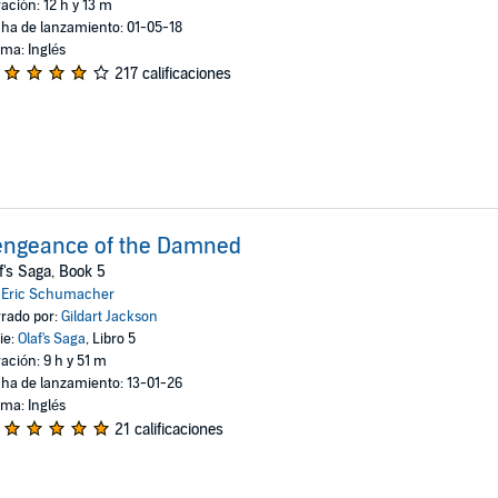
ación: 12 h y 13 m
ha de lanzamiento: 01-05-18
oma: Inglés
217 calificaciones
engeance of the Damned
f's Saga, Book 5
:
Eric Schumacher
rado por:
Gildart Jackson
ie:
Olaf's Saga
, Libro 5
ación: 9 h y 51 m
ha de lanzamiento: 13-01-26
oma: Inglés
21 calificaciones