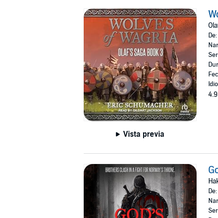
Wo
Ola
De
Nar
Ser
Dur
Fec
Idi
4.9
Vista previa
G
Hak
De
Nar
Ser