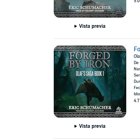
5.0
Vista previa
Fo
Ola
De
Nar
Ser
Dur
Fec
Idi
4.7
Vista previa