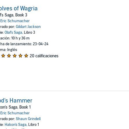
lves of Wagria
f's Saga, Book 3
:
Eric Schumacher
rado por:
Gildart Jackson
ie:
Olaf's Saga
, Libro 3
ación: 10 h y 36 m
ha de lanzamiento: 23-04-24
oma: Inglés
20 calificaciones
od's Hammer
on's Saga, Book 1
:
Eric Schumacher
rado por:
Shaun Grindell
ie:
Hakon's Saga
, Libro 1