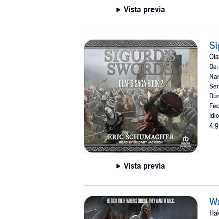
Vista previa
Si
Ola
De
Nar
Ser
Dur
Fec
Idi
4.9
Vista previa
Wa
Hak