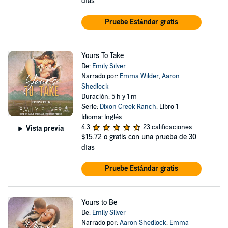
días
Pruebe Estándar gratis
Yours To Take
De:
Emily Silver
Narrado por:
Emma Wilder
,
Aaron
Shedlock
Duración: 5 h y 1 m
Serie:
Dixon Creek Ranch
, Libro 1
Idioma: Inglés
4.3
23 calificaciones
Vista previa
$15.72
o gratis con una prueba de 30
días
Pruebe Estándar gratis
Yours to Be
De:
Emily Silver
Narrado por:
Aaron Shedlock
,
Emma