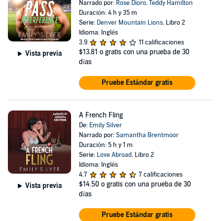
Narrado por:
Rose Dioro
,
Teddy Hamilton
Duración: 4 h y 35 m
Serie:
Denver Mountain Lions
, Libro 2
Idioma: Inglés
3.9
11 calificaciones
$13.81
o gratis con una prueba de 30
Vista previa
días
Pruebe Estándar gratis
A French Fling
De:
Emily Silver
Narrado por:
Samantha Brentmoor
Duración: 5 h y 1 m
Serie:
Love Abroad
, Libro 2
Idioma: Inglés
4.7
7 calificaciones
$14.50
o gratis con una prueba de 30
Vista previa
días
Pruebe Estándar gratis