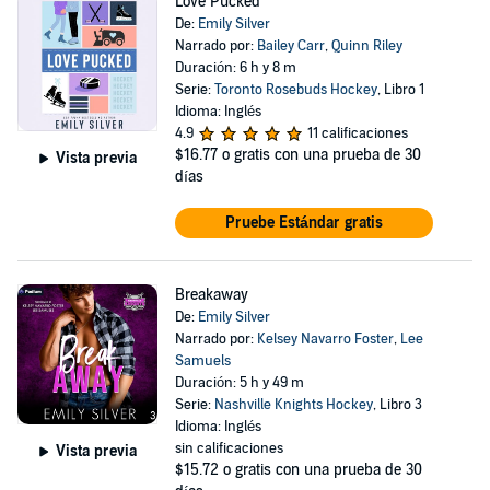
Love Pucked
De:
Emily Silver
Narrado por:
Bailey Carr
,
Quinn Riley
Duración: 6 h y 8 m
Serie:
Toronto Rosebuds Hockey
, Libro 1
Idioma: Inglés
4.9
11 calificaciones
$16.77
o gratis con una prueba de 30
Vista previa
días
Pruebe Estándar gratis
Breakaway
De:
Emily Silver
Narrado por:
Kelsey Navarro Foster
,
Lee
Samuels
Duración: 5 h y 49 m
Serie:
Nashville Knights Hockey
, Libro 3
Idioma: Inglés
sin calificaciones
Vista previa
$15.72
o gratis con una prueba de 30