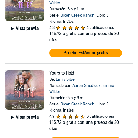
Wilder
Duración: 5 h y 11 m
Serie:
Dixon Creek Ranch
, Libro 3
Idioma: Inglés
4.8
4 calificaciones
Vista previa
$15.72
o gratis con una prueba de 30
días
Pruebe Estándar gratis
Yours to Hold
De:
Emily Silver
Narrado por:
Aaron Shedlock
,
Emma
Wilder
Duración: 5 h y 9 m
Serie:
Dixon Creek Ranch
, Libro 2
Idioma: Inglés
4.7
6 calificaciones
Vista previa
$15.72
o gratis con una prueba de 30
días