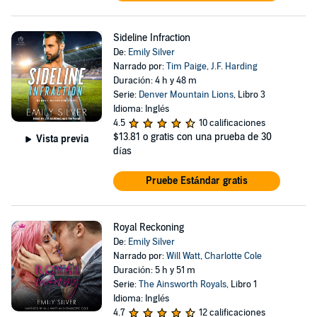
Sideline Infraction
De:
Emily Silver
Narrado por:
Tim Paige
,
J.F. Harding
Duración: 4 h y 48 m
Serie:
Denver Mountain Lions
, Libro 3
Idioma: Inglés
4.5
10 calificaciones
$13.81
o gratis con una prueba de 30
Vista previa
días
Pruebe Estándar gratis
Royal Reckoning
De:
Emily Silver
Narrado por:
Will Watt
,
Charlotte Cole
Duración: 5 h y 51 m
Serie:
The Ainsworth Royals
, Libro 1
Idioma: Inglés
4.7
12 calificaciones