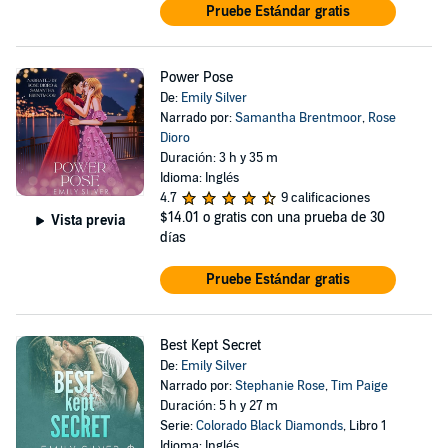
Pruebe Estándar gratis
Power Pose
De:
Emily Silver
Narrado por:
Samantha Brentmoor
,
Rose
Dioro
Duración: 3 h y 35 m
Idioma: Inglés
4.7
9 calificaciones
$14.01
o gratis con una prueba de 30
Vista previa
días
Pruebe Estándar gratis
Best Kept Secret
De:
Emily Silver
Narrado por:
Stephanie Rose
,
Tim Paige
Duración: 5 h y 27 m
Serie:
Colorado Black Diamonds
, Libro 1
Idioma: Inglés