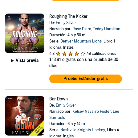
Roughing The Kicker
De:
Emily Silver
Narrado por:
Rose Dioro
,
Teddy Hamilton
Duración: 4 h y 50 m
Serie:
Denver Mountain Lions
, Libro 1
Idioma: Inglés
4.2
49 calificaciones
$13.81
o gratis con una prueba de 30
Vista previa
días
Pruebe Estándar gratis
Bar Down
De:
Emily Silver
Narrado por:
Kelsey Navarro Foster
,
Lee
Samuels
Duración: 6 h y 14 m
Serie:
Nashville Knights Hockey
, Libro 4
Idioma: Inglés