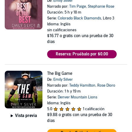
De:
Emily Silver
Narrado por:
Tim Paige
,
Stephanie Rose
Duración: 5 h y 18 m
Serie:
Colorado Black Diamonds
, Libro 3
Idioma: Inglés
sin calificaciones
$16.77
o gratis con una prueba de 30
días
Reserva: Pruébalo por $0.00
The Big Game
De:
Emily Silver
Narrado por:
Teddy Hamilton
,
Rose Dioro
Duración: 1 h y 19 m
Serie:
Denver Mountain Lions
Idioma: Inglés
5.0
1 calificación
$9.88
o gratis con una prueba de 30
Vista previa
días