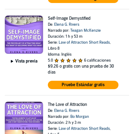
Self-Image Demystified
De:
Elena G. Rivers
Narrado por:
Teagan McKenzie
Duración: 1 h y 53 m
Serie:
Law of Attraction Short Reads
,
Libro 8
Idioma: Inglés
5.0
6 calificaciones
Vista previa
$9.26
o gratis con una prueba de 30
días
Pruebe Estándar gratis
The Love of Attraction
De:
Elena G. Rivers
Narrado por:
Bo Morgan
Duración: 2 h y 3 m
Serie:
Law of Attraction Short Reads
,