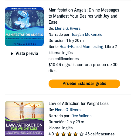
Manifestation Angels: Divine Messages
to Manifest Your Desires with Joy and
Ease
De:
Elena G. Rivers
Narrado por:
Teagan McKenzie
Duración: 1 h y 20 m
Serie:
Heart-Based Manifesting
, Libro 2
Idioma: Inglés
Vista previa
sin calificaciones
$10.46
o gratis con una prueba de 30
días
Pruebe Estándar gratis
Law of Attraction for Weight Loss
De:
Elena G. Rivers
Narrado por:
Dee Vallens
Duración: 2 h y 29 m
Idioma: Inglés
4.0
45 calificaciones