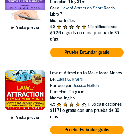
Duración: 1 h y 31 m
Serie:
Law of Attraction Short Reads
,
Libro 7
Idioma: Inglés
4.8
12 calificaciones
Vista previa
$9.26
o gratis con una prueba de 30
días
Pruebe Estándar gratis
Law of Attraction to Make More Money
De:
Elena G. Rivers
Narrado por:
Jessica Geffen
Duración: 2 h y 4 m
Idioma: Inglés
4.5
1,185 calificaciones
$11.71
o gratis con una prueba de 30
días
Vista previa
Pruebe Estándar gratis