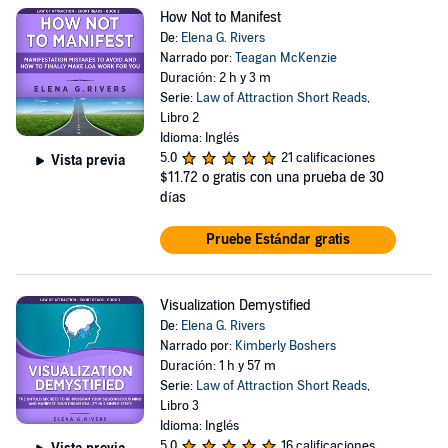
How Not to Manifest
De:
Elena G. Rivers
Narrado por:
Teagan McKenzie
Duración: 2 h y 3 m
Serie:
Law of Attraction Short Reads
,
Libro 2
Idioma: Inglés
5.0
21 calificaciones
Vista previa
$11.72
o gratis con una prueba de 30
días
Pruebe Estándar gratis
Visualization Demystified
De:
Elena G. Rivers
Narrado por:
Kimberly Boshers
Duración: 1 h y 57 m
Serie:
Law of Attraction Short Reads
,
Libro 3
Idioma: Inglés
5.0
16 calificaciones