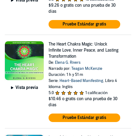
Vista previa
$9.26
o gratis con una prueba de 30
días
Pruebe Estándar gratis
The Heart Chakra Magic: Unlock
Infinite Love, Inner Peace, and Lasting
Transformation
De:
Elena G. Rivers
Narrado por:
Teagan McKenzie
Duración: 1 h y 51 m
Serie:
Heart-Based Manifesting
, Libro 4
Idioma: Inglés
Vista previa
5.0
1 calificación
$10.46
o gratis con una prueba de 30
días
Pruebe Estándar gratis