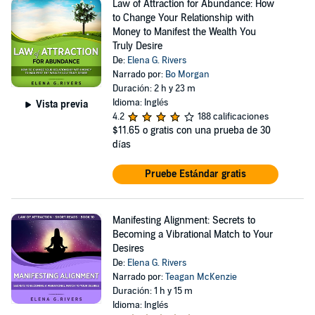
Law of Attraction for Abundance: How
to Change Your Relationship with
Money to Manifest the Wealth You
Truly Desire
De:
Elena G. Rivers
Narrado por:
Bo Morgan
Duración: 2 h y 23 m
Idioma: Inglés
Vista previa
4.2
188 calificaciones
$11.65
o gratis con una prueba de 30
días
Pruebe Estándar gratis
Manifesting Alignment: Secrets to
Becoming a Vibrational Match to Your
Desires
De:
Elena G. Rivers
Narrado por:
Teagan McKenzie
Duración: 1 h y 15 m
Idioma: Inglés