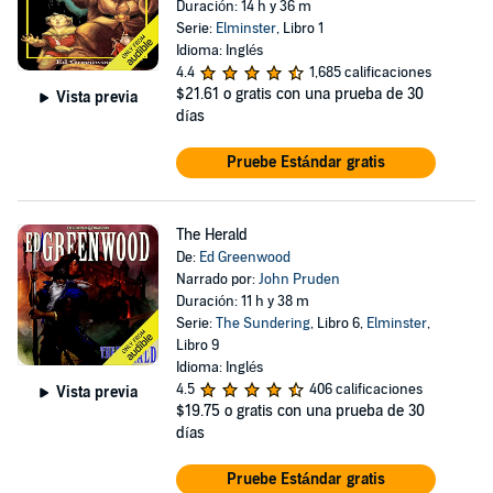
Duración: 14 h y 36 m
Serie:
Elminster
, Libro 1
Idioma: Inglés
4.4
1,685 calificaciones
$21.61
o gratis con una prueba de 30
Vista previa
días
Pruebe Estándar gratis
The Herald
De:
Ed Greenwood
Narrado por:
John Pruden
Duración: 11 h y 38 m
Serie:
The Sundering
, Libro 6,
Elminster
,
Libro 9
Idioma: Inglés
4.5
406 calificaciones
Vista previa
$19.75
o gratis con una prueba de 30
días
Pruebe Estándar gratis