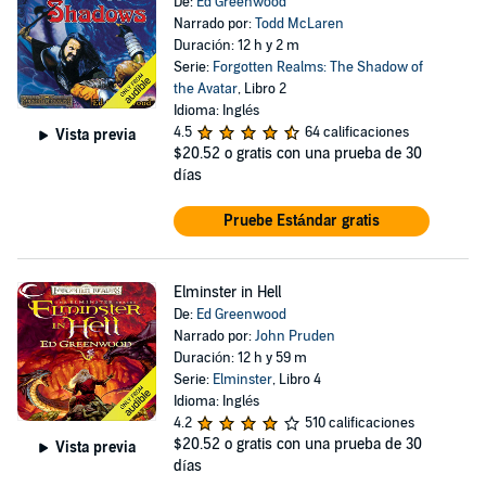
De:
Ed Greenwood
Narrado por:
Todd McLaren
Duración: 12 h y 2 m
Serie:
Forgotten Realms: The Shadow of
the Avatar
, Libro 2
Idioma: Inglés
4.5
64 calificaciones
Vista previa
$20.52
o gratis con una prueba de 30
días
Pruebe Estándar gratis
Elminster in Hell
De:
Ed Greenwood
Narrado por:
John Pruden
Duración: 12 h y 59 m
Serie:
Elminster
, Libro 4
Idioma: Inglés
4.2
510 calificaciones
$20.52
o gratis con una prueba de 30
Vista previa
días