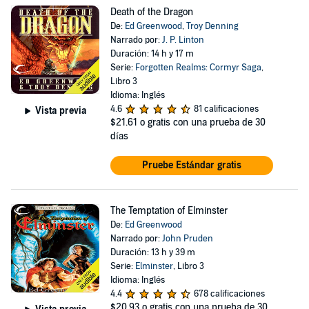
Death of the Dragon
De:
Ed Greenwood
,
Troy Denning
Narrado por:
J. P. Linton
Duración: 14 h y 17 m
Serie:
Forgotten Realms: Cormyr Saga
,
Libro 3
Idioma: Inglés
4.6
81 calificaciones
Vista previa
$21.61
o gratis con una prueba de 30
días
Pruebe Estándar gratis
The Temptation of Elminster
De:
Ed Greenwood
Narrado por:
John Pruden
Duración: 13 h y 39 m
Serie:
Elminster
, Libro 3
Idioma: Inglés
4.4
678 calificaciones
$20.93
o gratis con una prueba de 30