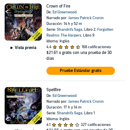
Crown of Fire
De:
Ed Greenwood
Narrado por:
James Patrick Cronin
Duración: 14 h y 52 m
Serie:
Shandril's Saga
, Libro 2,
Forgotten
Realms: The Harpers
, Libro 9
Idioma: Inglés
4.4
168 calificaciones
Vista previa
$21.61
o gratis con una prueba de 30
días
Pruebe Estándar gratis
Spellfire
De:
Ed Greenwood
Narrado por:
James Patrick Cronin
Duración: 17 h y 14 m
Serie:
Shandril's Saga
, Libro 1
Idioma: Inglés
4.1
327 calificaciones