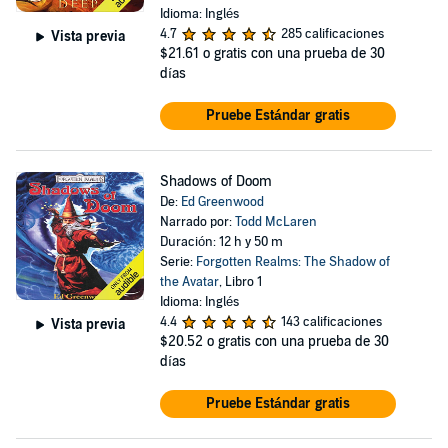
Idioma: Inglés
4.7
285 calificaciones
Vista previa
$21.61
o gratis con una prueba de 30
días
Pruebe Estándar gratis
Shadows of Doom
De:
Ed Greenwood
Narrado por:
Todd McLaren
Duración: 12 h y 50 m
Serie:
Forgotten Realms: The Shadow of
the Avatar
, Libro 1
Idioma: Inglés
4.4
143 calificaciones
Vista previa
$20.52
o gratis con una prueba de 30
días
Pruebe Estándar gratis