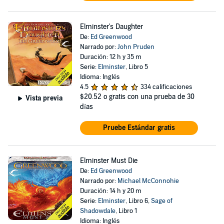
Elminster's Daughter
De:
Ed Greenwood
Narrado por:
John Pruden
Duración: 12 h y 35 m
Serie:
Elminster
, Libro 5
Idioma: Inglés
4.5
334 calificaciones
$20.52
o gratis con una prueba de 30
Vista previa
días
Pruebe Estándar gratis
Elminster Must Die
De:
Ed Greenwood
Narrado por:
Michael McConnohie
Duración: 14 h y 20 m
Serie:
Elminster
, Libro 6,
Sage of
Shadowdale
, Libro 1
Idioma: Inglés