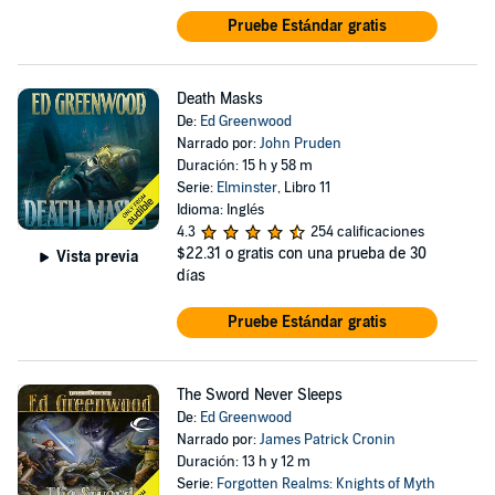
Pruebe Estándar gratis
Death Masks
De:
Ed Greenwood
Narrado por:
John Pruden
Duración: 15 h y 58 m
Serie:
Elminster
, Libro 11
Idioma: Inglés
4.3
254 calificaciones
$22.31
o gratis con una prueba de 30
Vista previa
días
Pruebe Estándar gratis
The Sword Never Sleeps
De:
Ed Greenwood
Narrado por:
James Patrick Cronin
Duración: 13 h y 12 m
Serie:
Forgotten Realms: Knights of Myth