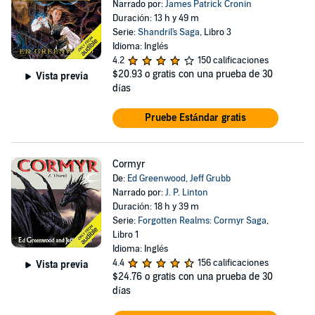
Narrado por:
James Patrick Cronin
Duración: 13 h y 49 m
Serie:
Shandril's Saga
, Libro 3
Idioma: Inglés
4.2
150 calificaciones
$20.93
o gratis con una prueba de 30
Vista previa
días
Pruebe Estándar gratis
Cormyr
De:
Ed Greenwood
,
Jeff Grubb
Narrado por:
J. P. Linton
Duración: 18 h y 39 m
Serie:
Forgotten Realms: Cormyr Saga
,
Libro 1
Idioma: Inglés
4.4
156 calificaciones
Vista previa
$24.76
o gratis con una prueba de 30
días