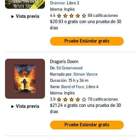
Drannor
, Libro 3
Idioma: Inglés
4.4
68 calificaciones
Vista previa
$20.93
o gratis con una prueba de 30
días
Pruebe Estándar gratis
Dragon's Doom
De:
Ed Greenwood
Narrado por:
Simon Vance
Duración: 15 h y 34 m
Serie:
Band of Four
, Libro 4
Idioma: Inglés
3.9
70 calificaciones
$21.24
o gratis con una prueba de 30
Vista previa
días
Pruebe Estándar gratis