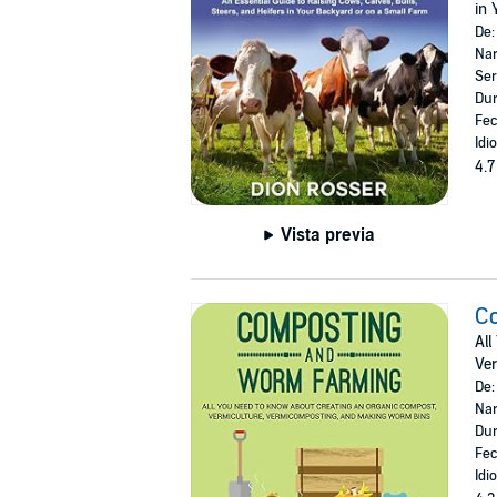
in 
De
Nar
Ser
Dur
Fec
Idi
4.7
Vista previa
C
All
Ver
De
Nar
Dur
Fec
Idi