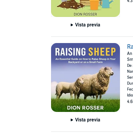
4.3
Vista previa
Ra
An 
Sma
De
Nar
Ser
Dur
Fec
Idi
4.6
Vista previa