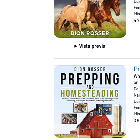
Dur
Fec
Idi
4.7
Vista previa
P
Wha
on 
De
Nar
Dur
Fec
Idi
3.9