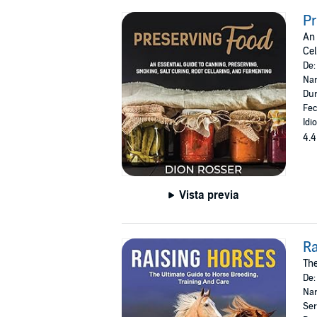
Pr
An 
Cel
De
Nar
Dur
Fec
Idi
4.4
Vista previa
Ra
The
De
Nar
Ser