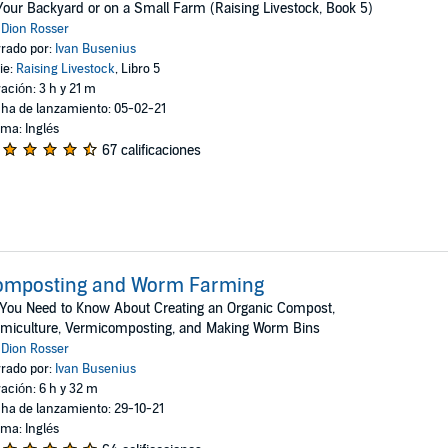
Your Backyard or on a Small Farm (Raising Livestock, Book 5)
:
Dion Rosser
rado por:
Ivan Busenius
ie:
Raising Livestock
, Libro 5
ación: 3 h y 21 m
ha de lanzamiento: 05-02-21
oma: Inglés
67 calificaciones
omposting and Worm Farming
 You Need to Know About Creating an Organic Compost,
miculture, Vermicomposting, and Making Worm Bins
:
Dion Rosser
rado por:
Ivan Busenius
ación: 6 h y 32 m
ha de lanzamiento: 29-10-21
oma: Inglés