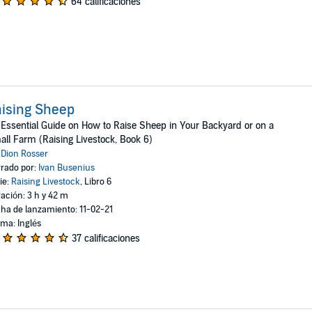
64 calificaciones
ising Sheep
Essential Guide on How to Raise Sheep in Your Backyard or on a
ll Farm (Raising Livestock, Book 6)
:
Dion Rosser
rado por:
Ivan Busenius
ie:
Raising Livestock
, Libro 6
ación: 3 h y 42 m
ha de lanzamiento: 11-02-21
oma: Inglés
37 calificaciones