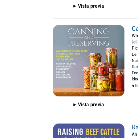
Vista previa
Ca
Wha
Jel
Pic
De
Nar
Dur
Fec
Idi
4.6
Vista previa
Ra
An 