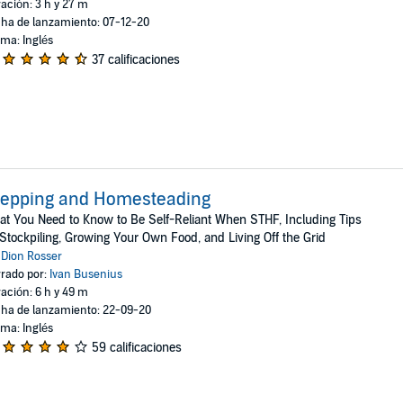
ación: 3 h y 27 m
ha de lanzamiento: 07-12-20
oma: Inglés
37 calificaciones
repping and Homesteading
t You Need to Know to Be Self-Reliant When STHF, Including Tips
Stockpiling, Growing Your Own Food, and Living Off the Grid
:
Dion Rosser
rado por:
Ivan Busenius
ación: 6 h y 49 m
ha de lanzamiento: 22-09-20
oma: Inglés
59 calificaciones