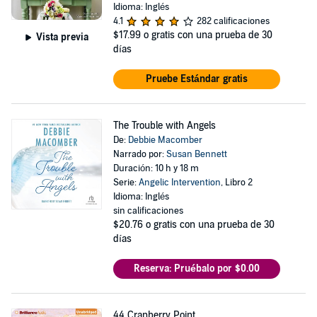
Idioma: Inglés
4.1
282 calificaciones
$17.99
o gratis con una prueba de 30
Vista previa
días
Pruebe Estándar gratis
The Trouble with Angels
De:
Debbie Macomber
Narrado por:
Susan Bennett
Duración: 10 h y 18 m
Serie:
Angelic Intervention
, Libro 2
Idioma: Inglés
sin calificaciones
$20.76
o gratis con una prueba de 30
días
Reserva: Pruébalo por $0.00
44 Cranberry Point