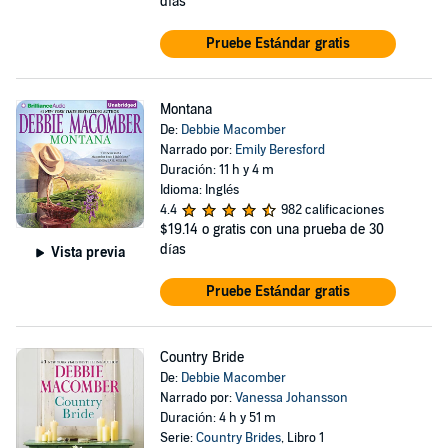
días
Pruebe Estándar gratis
Montana
De:
Debbie Macomber
Narrado por:
Emily Beresford
Duración: 11 h y 4 m
Idioma: Inglés
4.4
982 calificaciones
$19.14
o gratis con una prueba de 30
días
Vista previa
Pruebe Estándar gratis
Country Bride
De:
Debbie Macomber
Narrado por:
Vanessa Johansson
Duración: 4 h y 51 m
Serie:
Country Brides
, Libro 1