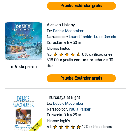
Pruebe Estándar gratis
Alaskan Holiday
De:
Debbie Macomber
Narrado por:
Laurel Rankin
,
Luke Daniels
Duración: 4 h y 50 m
Idioma: Inglés
4.3
836 calificaciones
$18.00
o gratis con una prueba de 30
días
Vista previa
Pruebe Estándar gratis
Thursdays at Eight
De:
Debbie Macomber
Narrado por:
Paula Parker
Duración: 3 h y 25 m
Idioma: Inglés
4.3
176 calificaciones