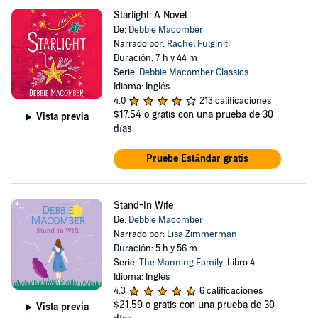
Starlight: A Novel
De:
Debbie Macomber
Narrado por:
Rachel Fulginiti
Duración: 7 h y 44 m
Serie:
Debbie Macomber Classics
Idioma: Inglés
4.0
213 calificaciones
$17.54
o gratis con una prueba de 30
Vista previa
días
Pruebe Estándar gratis
Stand-In Wife
De:
Debbie Macomber
Narrado por:
Lisa Zimmerman
Duración: 5 h y 56 m
Serie:
The Manning Family
, Libro 4
Idioma: Inglés
4.3
6 calificaciones
$21.59
o gratis con una prueba de 30
Vista previa