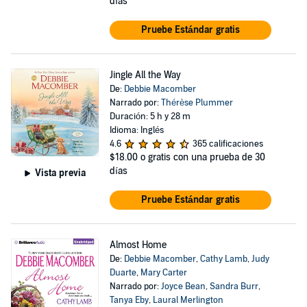
días
Pruebe Estándar gratis
Jingle All the Way
De:
Debbie Macomber
Narrado por:
Thérèse Plummer
Duración: 5 h y 28 m
Idioma: Inglés
4.6
365 calificaciones
$18.00
o gratis con una prueba de 30
días
Vista previa
Pruebe Estándar gratis
Almost Home
De:
Debbie Macomber
,
Cathy Lamb
,
Judy
Duarte
,
Mary Carter
Narrado por:
Joyce Bean
,
Sandra Burr
,
Tanya Eby
,
Laural Merlington