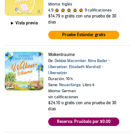
Idioma: Inglés
4.9
9 calificaciones
$14.79
o gratis con una prueba de 30
días
Vista previa
Pruebe Estándar gratis
Wolkenträume
De:
Debbie Macomber
,
Nina Bader -
Übersetzer
,
Elizabeth Marshall -
Übersetzer
Duración: 10 h
Serie:
Neuanfänge
, Libro 4
Idioma: German
sin calificaciones
$24.10
o gratis con una prueba de 30
días
Reserva: Pruébalo por $0.00