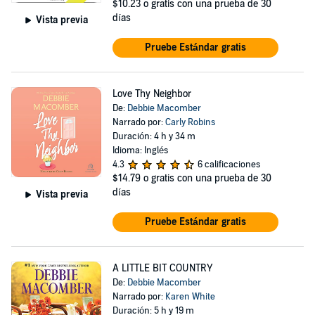
$10.23
o gratis con una prueba de 30
días
Vista previa
Pruebe Estándar gratis
Love Thy Neighbor
De:
Debbie Macomber
Narrado por:
Carly Robins
Duración: 4 h y 34 m
Idioma: Inglés
4.3
6 calificaciones
$14.79
o gratis con una prueba de 30
días
Vista previa
Pruebe Estándar gratis
A LITTLE BIT COUNTRY
De:
Debbie Macomber
Narrado por:
Karen White
Duración: 5 h y 19 m