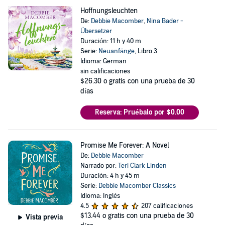
Hoffnungsleuchten
De:
Debbie Macomber
,
Nina Bader -
Übersetzer
Duración: 11 h y 40 m
Serie:
Neuanfänge
, Libro 3
Idioma: German
sin calificaciones
$26.30
o gratis con una prueba de 30
días
Reserva: Pruébalo por $0.00
Promise Me Forever: A Novel
De:
Debbie Macomber
Narrado por:
Teri Clark Linden
Duración: 4 h y 45 m
Serie:
Debbie Macomber Classics
Idioma: Inglés
4.5
207 calificaciones
$13.44
o gratis con una prueba de 30
Vista previa