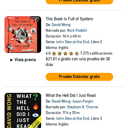
Pruebe Estándar gratis
This Book Is Full of Spiders
De:
David Wong
Narrado por:
Nick Podehl
Duración: 14 h y 49 m
Serie:
John Dies at the End
, Libro 2
Idioma: Inglés
4.6
7,375 calificaciones
$21.61
o gratis con una prueba de 30
Vista previa
días
Pruebe Estándar gratis
What the Hell Did I Just Read
De:
David Wong
,
Jason Pargin
Narrado por:
Stephen R. Thorne
Duración: 11 h y 10 m
Serie:
John Dies at the End
, Libro 3
Idioma: Inglés