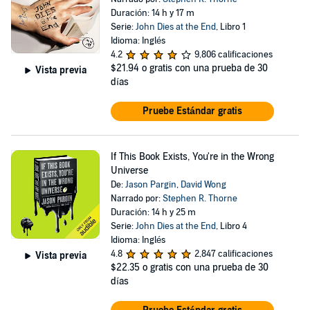
Duración: 14 h y 17 m
Serie:
John Dies at the End
, Libro 1
Idioma: Inglés
4.2
9,806 calificaciones
$21.94
o gratis con una prueba de 30
Vista previa
días
Pruebe Estándar gratis
If This Book Exists, You're in the Wrong
Universe
De:
Jason Pargin
,
David Wong
Narrado por:
Stephen R. Thorne
Duración: 14 h y 25 m
Serie:
John Dies at the End
, Libro 4
Idioma: Inglés
4.8
2,847 calificaciones
Vista previa
$22.35
o gratis con una prueba de 30
días