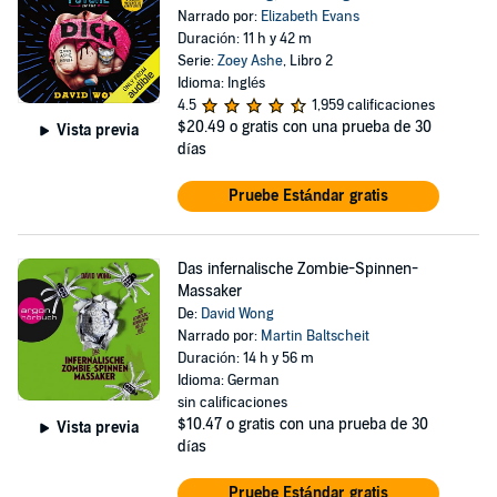
Narrado por:
Elizabeth Evans
Duración: 11 h y 42 m
Serie:
Zoey Ashe
, Libro 2
Idioma: Inglés
4.5
1,959 calificaciones
$20.49
o gratis con una prueba de 30
Vista previa
días
Pruebe Estándar gratis
Das infernalische Zombie-Spinnen-
Massaker
De:
David Wong
Narrado por:
Martin Baltscheit
Duración: 14 h y 56 m
Idioma: German
sin calificaciones
$10.47
o gratis con una prueba de 30
Vista previa
días
Pruebe Estándar gratis