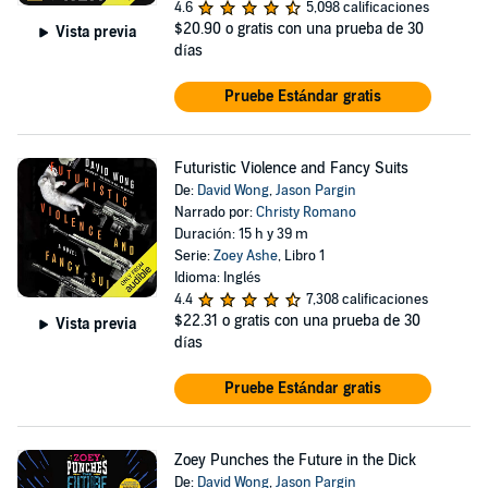
4.6
5,098 calificaciones
$20.90
o gratis con una prueba de 30
Vista previa
días
Pruebe Estándar gratis
Futuristic Violence and Fancy Suits
De:
David Wong
,
Jason Pargin
Narrado por:
Christy Romano
Duración: 15 h y 39 m
Serie:
Zoey Ashe
, Libro 1
Idioma: Inglés
4.4
7,308 calificaciones
$22.31
o gratis con una prueba de 30
Vista previa
días
Pruebe Estándar gratis
Zoey Punches the Future in the Dick
De:
David Wong
,
Jason Pargin