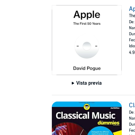
A
The
De
Nar
Dur
Fec
Idi
4.9
Vista previa
Cl
De
Nar
Dur
Fec