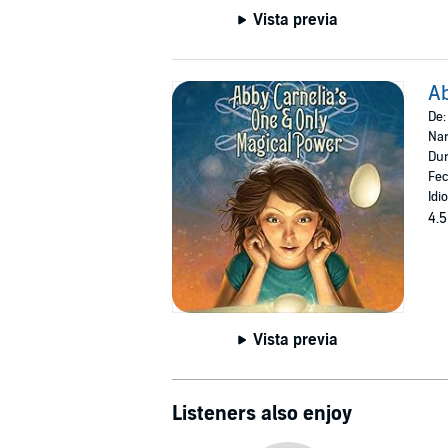
Vista previa
Ab
De
Nar
Dur
Fec
Idi
4.5
Vista previa
Listeners also enjoy