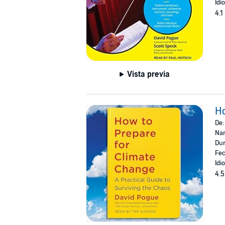
Idi
4.1
Vista previa
Ho
De
Nar
Dur
Fec
Idi
4.5