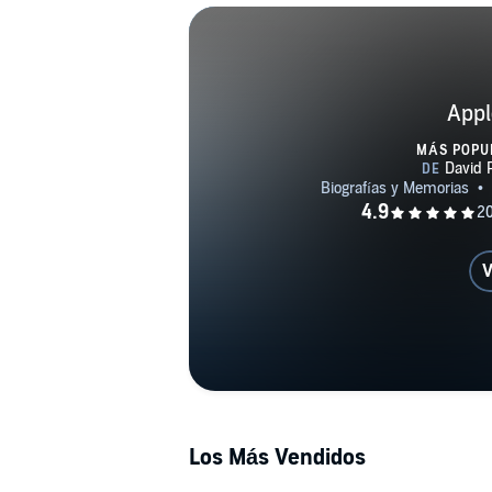
Appl
MÁS POPU
V
Los Más Vendidos