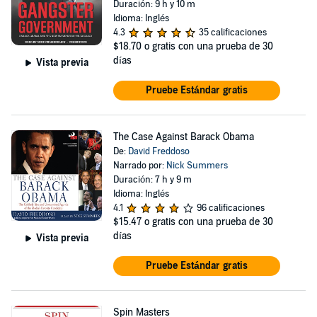
Duración: 9 h y 10 m
Idioma: Inglés
4.3
35 calificaciones
$18.70
o gratis con una prueba de 30
días
Vista previa
Pruebe Estándar gratis
The Case Against Barack Obama
De:
David Freddoso
Narrado por:
Nick Summers
Duración: 7 h y 9 m
Idioma: Inglés
4.1
96 calificaciones
$15.47
o gratis con una prueba de 30
días
Vista previa
Pruebe Estándar gratis
Spin Masters