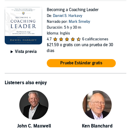
Becoming a Coaching Leader
De:
Daniel S. Harkavy
Narrado por:
Mark Smeby
Duración: 5 h y 30 m
Idioma: Inglés
4.7
6 calificaciones
$21.59
o gratis con una prueba de 30
días
Vista previa
Pruebe Estándar gratis
Listeners also enjoy
John C. Maxwell
Ken Blanchard