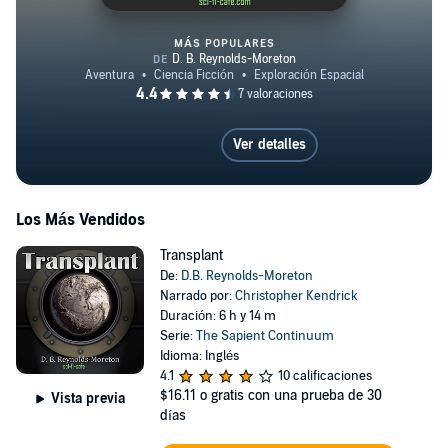
MÁS POPULARES
The Seed Garden
Ver detalles
Los Más Vendidos
Transplant
De:
D.B. Reynolds-Moreton
Narrado por:
Christopher Kendrick
Duración: 6 h y 14 m
Serie:
The Sapient Continuum
Idioma: Inglés
4.1
10 calificaciones
$16.11
o gratis con una prueba de 30
Vista previa
días