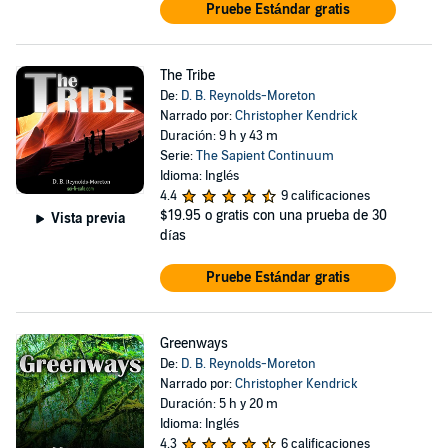
Pruebe Estándar gratis
The Tribe
De:
D. B. Reynolds-Moreton
Narrado por:
Christopher Kendrick
Duración: 9 h y 43 m
Serie:
The Sapient Continuum
Idioma: Inglés
4.4
9 calificaciones
$19.95
o gratis con una prueba de 30
Vista previa
días
Pruebe Estándar gratis
Greenways
De:
D. B. Reynolds-Moreton
Narrado por:
Christopher Kendrick
Duración: 5 h y 20 m
Idioma: Inglés
4.3
6 calificaciones