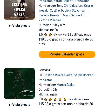
translator
,
Sarah Booker - translator
Narrado por:
Tony Chiroldes
,
Lee Osorio
,
Ines del Castillo
,
Fabiola Stevenson
,
Carlotta Brentan
,
Mark Sanderlin
,
Victoria Villarreal
Duración: 8 h y 8 m
Vista previa
Idioma: Inglés
2.0
26 calificaciones
$19.80
o gratis con una prueba de 30
días
Pruebe Estándar gratis
Grieving
De:
Cristina Rivera Garza
,
Sarah Booker -
translator
Narrado por:
Marisa Blake
Duración: 5 h
Idioma: Inglés
5.0
6 calificaciones
$15.23
o gratis con una prueba de 30
Vista previa