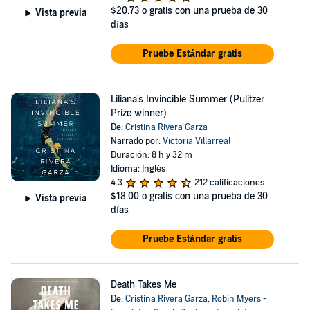
$20.73
o gratis con una prueba de 30
Vista previa
días
Pruebe Estándar gratis
Liliana's Invincible Summer (Pulitzer
Prize winner)
De:
Cristina Rivera Garza
Narrado por:
Victoria Villarreal
Duración: 8 h y 32 m
Idioma: Inglés
4.3
212 calificaciones
$18.00
o gratis con una prueba de 30
Vista previa
días
Pruebe Estándar gratis
Death Takes Me
De:
Cristina Rivera Garza
,
Robin Myers -