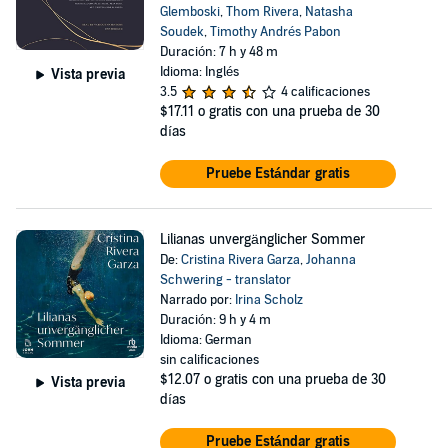
Glemboski
,
Thom Rivera
,
Natasha
Soudek
,
Timothy Andrés Pabon
Duración: 7 h y 48 m
Idioma: Inglés
Vista previa
3.5
4 calificaciones
$17.11
o gratis con una prueba de 30
días
Pruebe Estándar gratis
Lilianas unvergänglicher Sommer
De:
Cristina Rivera Garza
,
Johanna
Schwering - translator
Narrado por:
Irina Scholz
Duración: 9 h y 4 m
Idioma: German
sin calificaciones
$12.07
o gratis con una prueba de 30
Vista previa
días
Pruebe Estándar gratis