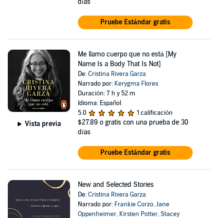
días
Pruebe Estándar gratis
Me llamo cuerpo que no está [My
Name Is a Body That Is Not]
De:
Cristina Rivera Garza
Narrado por:
Kerygma Flores
Duración: 7 h y 52 m
Idioma: Español
5.0
1 calificación
$27.89
o gratis con una prueba de 30
Vista previa
días
Pruebe Estándar gratis
New and Selected Stories
De:
Cristina Rivera Garza
Narrado por:
Frankie Corzo
,
Jane
Oppenheimer
,
Kirsten Potter
,
Stacey