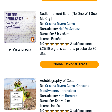
Nadie me verá llorar [No One Will See
Me Cry]
De:
Cristina Rivera Garza
Narrado por:
Noé Velázquez
Duración: 8 h y 48 m
Idioma: Español
5.0
2 calificaciones
$25.19
o gratis con una prueba de 30
Vista previa
días
Pruebe Estándar gratis
Autobiography of Cotton
De:
Cristina Rivera Garza
,
Christina
MacSweeney - translator
Narrado por:
Kim Ramirez
Duración: 10 h y 14 m
Idioma: Inglés
5.0
3 calificaciones