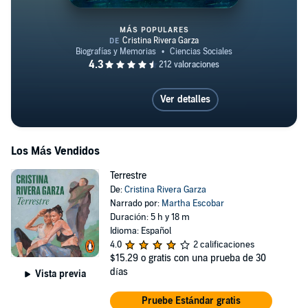
MÁS POPULARES
Liliana's Invincible Summer (Pul
Ver detalles
Los Más Vendidos
Terrestre
De:
Cristina Rivera Garza
Narrado por:
Martha Escobar
Duración: 5 h y 18 m
Idioma: Español
4.0
2 calificaciones
$15.29
o gratis con una prueba de 30
días
Vista previa
Pruebe Estándar gratis