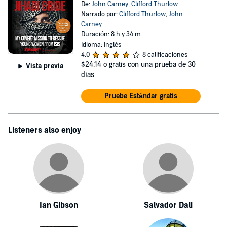
De:
John Carney
,
Clifford Thurlow
Narrado por:
Clifford Thurlow
,
John
Carney
Duración: 8 h y 34 m
Idioma: Inglés
4.0
8 calificaciones
$24.14
o gratis con una prueba de 30
Vista previa
días
Pruebe Estándar gratis
Listeners also enjoy
Ian Gibson
Salvador Dali