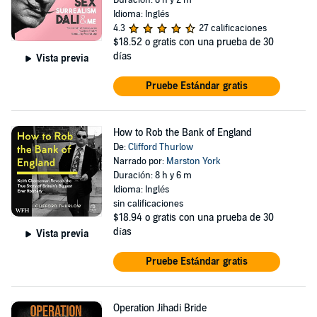
Duración: 8 h y 2 m
Idioma: Inglés
4.3
27 calificaciones
$18.52
o gratis con una prueba de 30
días
Vista previa
Pruebe Estándar gratis
How to Rob the Bank of England
De:
Clifford Thurlow
Narrado por:
Marston York
Duración: 8 h y 6 m
Idioma: Inglés
sin calificaciones
$18.94
o gratis con una prueba de 30
días
Vista previa
Pruebe Estándar gratis
Operation Jihadi Bride