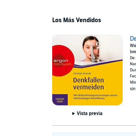
Los Más Vendidos
De
Wi
bee
De
Nar
Dur
Fec
Idi
sin
Vista previa