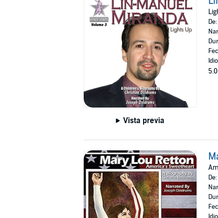
L
Lig
De
Nar
Dur
Fec
Idi
5.0
Vista previa
Ma
Ame
De
Nar
Dur
Fec
Idi