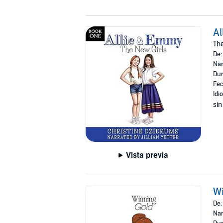
Al
The
De
Nar
Dur
Fec
Idi
sin
Vista previa
Wi
De
Nar