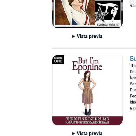
4.5
Vista previa
Bu
The
De
Nar
Ser
Dur
Fec
Idi
5.0
Vista previa