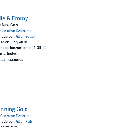
lie & Emmy
 New Girls
:
Christine Dzidrums
rado por:
Jillian Yetter
ación: 1 h y 40 m
ha de lanzamiento: 11-09-20
oma: Inglés
 calificaciones
nning Gold
:
Christine Dzidrums
rado por:
Jillian Kuhl