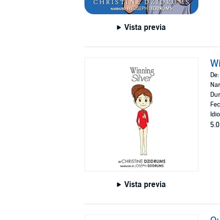
Vista previa
Wi
De
Nar
Dur
Fec
Idi
5.0
Vista previa