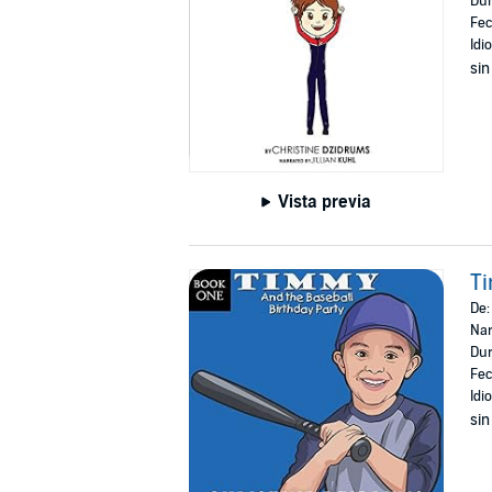
Dur
Fec
Idi
sin
Vista previa
Ti
De
Nar
Dur
Fec
Idi
sin