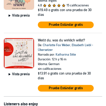
Idioma: Inglés
4.8
15 calificaciones
$19.49
o gratis con una prueba de 30
días
Vista previa
Pruebe Estándar gratis
Weißt du, was du wirklich willst?
De:
Charlotte Fox Weber
,
Elisabeth Liebl -
Übersetzer
Narrado por:
Katharina Sitte
Duración: 12 h y 16 m
Idioma: German
sin calificaciones
$13.91
o gratis con una prueba de 30
Vista previa
días
Pruebe Estándar gratis
Listeners also enjoy