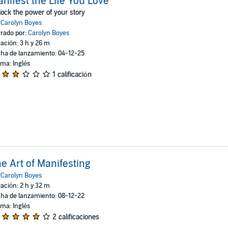
nifest the Life You Love
ock the power of your story
:
Carolyn Boyes
rado por:
Carolyn Boyes
ación: 3 h y 26 m
ha de lanzamiento: 04-12-25
oma: Inglés
1 calificación
e Art of Manifesting
:
Carolyn Boyes
ación: 2 h y 32 m
ha de lanzamiento: 08-12-22
oma: Inglés
2 calificaciones