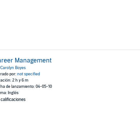
areer Management
:
Carolyn Boyes
rado por:
not specified
ación: 2 h y 6 m
ha de lanzamiento: 04-05-10
oma: Inglés
 calificaciones