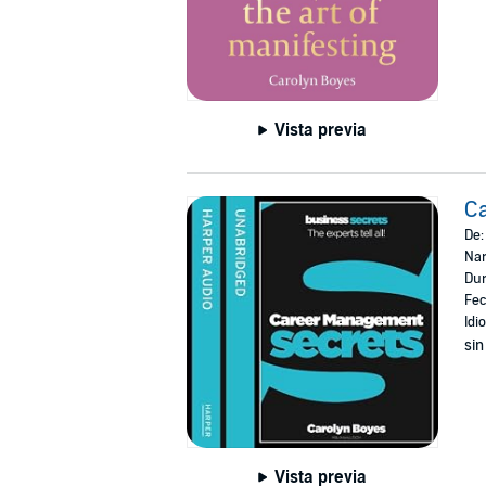
Vista previa
C
De
Nar
Dur
Fec
Idi
sin
Vista previa