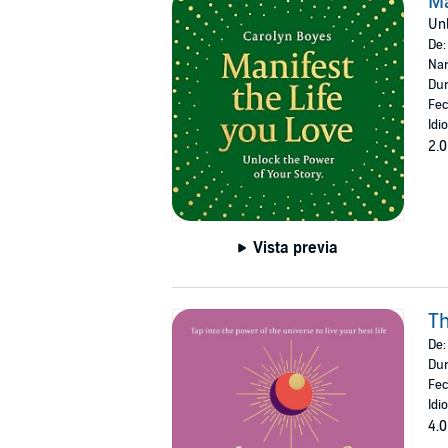
Ma
Unl
De
Nar
Dur
Fec
Idi
2.0
Vista previa
Th
De
Dur
Fec
Idi
4.0