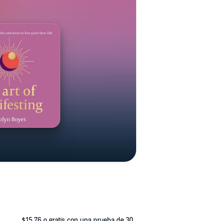
$15.76
o gratis con una prueba de 30