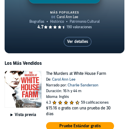
MÁS POPULARES
Anne Frank’s Story
Ver detalles
Los Más Vendidos
The Murders at White House Farm
De:
Carol Ann Lee
Narrado por:
Charlie Sanderson
Duración: 16 h y 44 m
Idioma: Inglés
4.3
59 calificaciones
$15.16
o gratis con una prueba de 30
días
Vista previa
Pruebe Estándar gratis