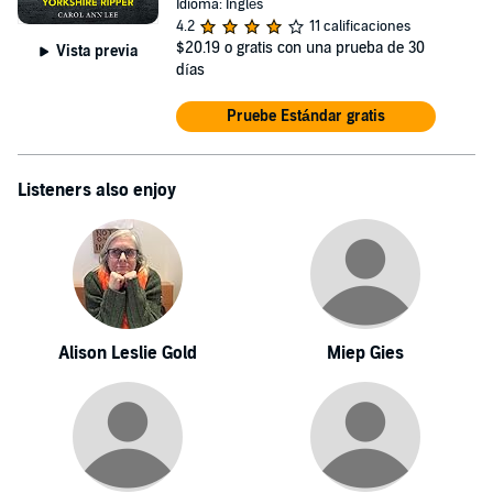
Idioma: Inglés
4.2
11 calificaciones
$20.19
o gratis con una prueba de 30
Vista previa
días
Pruebe Estándar gratis
Listeners also enjoy
Alison Leslie Gold
Miep Gies