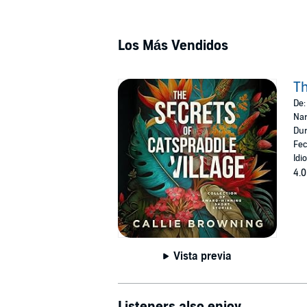
Los Más Vendidos
Th
De
Nar
Dur
Fec
Idi
4.0
Vista previa
Listeners also enjoy