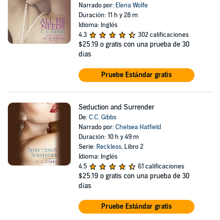
Narrado por:
Elena Wolfe
Duración: 11 h y 28 m
Idioma: Inglés
4.3
302 calificaciones
$25.19
o gratis con una prueba de 30
días
Pruebe Estándar gratis
Seduction and Surrender
De:
C.C. Gibbs
Narrado por:
Chelsea Hatfield
Duración: 10 h y 49 m
Serie:
Reckless
, Libro 2
Idioma: Inglés
4.5
61 calificaciones
$25.19
o gratis con una prueba de 30
días
Pruebe Estándar gratis