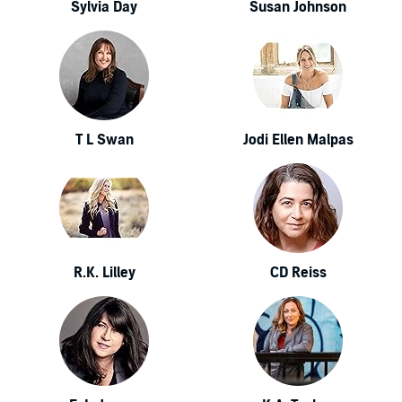
Sylvia Day
Susan Johnson
T L Swan
Jodi Ellen Malpas
R.K. Lilley
CD Reiss