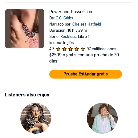
Power and Possession
De:
C.C. Gibbs
Narrado por:
Chelsea Hatfield
Duración: 10 h y 29 m
Serie:
Reckless
, Libro 1
Idioma: Inglés
4.3
97 calificaciones
$25.19
o gratis con una prueba de 30
días
Pruebe Estándar gratis
Listeners also enjoy