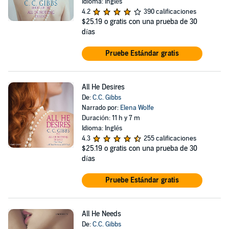
Idioma: Inglés
4.2
390 calificaciones
$25.19
o gratis con una prueba de 30
días
Pruebe Estándar gratis
All He Desires
De:
C.C. Gibbs
Narrado por:
Elena Wolfe
Duración: 11 h y 7 m
Idioma: Inglés
4.3
255 calificaciones
$25.19
o gratis con una prueba de 30
días
Pruebe Estándar gratis
All He Needs
De:
C.C. Gibbs