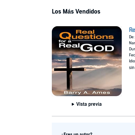
Los Más Vendidos
Re
De
Nar
Dur
Fec
Idi
sin
Vista previa
¿Eres un autor?