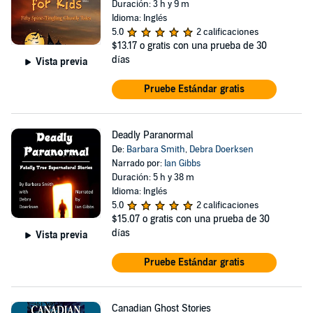
Duración: 3 h y 9 m
Idioma: Inglés
5.0
2 calificaciones
$13.17
o gratis con una prueba de 30
días
Vista previa
Pruebe Estándar gratis
Deadly Paranormal
De:
Barbara Smith
,
Debra Doerksen
Narrado por:
Ian Gibbs
Duración: 5 h y 38 m
Idioma: Inglés
5.0
2 calificaciones
$15.07
o gratis con una prueba de 30
días
Vista previa
Pruebe Estándar gratis
Canadian Ghost Stories